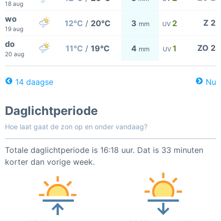
18 aug
wo
Z 2
12°C
/
20°C
3
2
mm
UV
19 aug
do
ZO 2
11°C
/
19°C
4
1
mm
UV
20 aug
14 daagse
Nu
Daglichtperiode
Hoe laat gaat de zon op en onder vandaag?
Totale daglichtperiode is 16:18 uur. Dat is 33 minuten
korter dan vorige week.