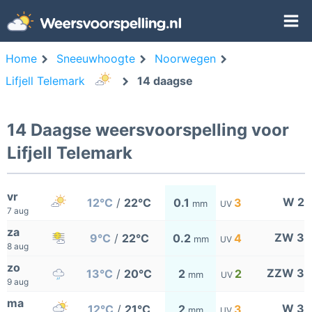
Home
Sneeuwhoogte
Noorwegen
Lifjell Telemark
14 daagse
14 Daagse weersvoorspelling voor
Lifjell Telemark
vr
W 2
12°C
/
22°C
0.1
3
mm
UV
7 aug
za
ZW 3
9°C
/
22°C
0.2
4
mm
UV
8 aug
zo
ZZW 3
13°C
/
20°C
2
2
mm
UV
9 aug
ma
W 3
12°C
/
21°C
2
3
mm
UV