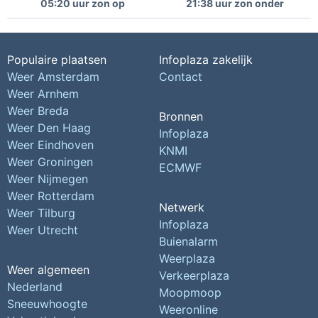
05:20 uur zon op
21:38 uur zon onder
Populaire plaatsen
Infoplaza zakelijk
Weer Amsterdam
Contact
Weer Arnhem
Weer Breda
Bronnen
Weer Den Haag
Infoplaza
Weer Eindhoven
KNMI
Weer Groningen
ECMWF
Weer Nijmegen
Weer Rotterdam
Netwerk
Weer Tilburg
Infoplaza
Weer Utrecht
Buienalarm
Weerplaza
Weer algemeen
Verkeerplaza
Nederland
Moopmoop
Sneeuwhoogte
Weeronline