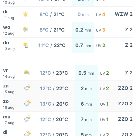
10 aug
di
WZW 2
8°C
/
21°C
0
4
mm
UV
11 aug
wo
Z 2
8°C
/
21°C
0.2
3
mm
UV
12 aug
do
Z 2
11°C
/
22°C
0.7
2
mm
UV
13 aug
vr
Z 2
12°C
/
23°C
0.5
2
mm
UV
14 aug
za
ZZO 2
12°C
/
22°C
2
2
mm
UV
15 aug
zo
ZZO 2
13°C
/
20°C
6
1
mm
UV
16 aug
ma
ZZO 2
12°C
/
20°C
7
1
mm
UV
17 aug
di
ZO 2
12°C
/
20°C
5
2
mm
UV