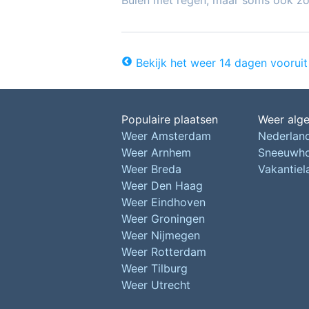
Buien met regen, maar soms ook z
Bekijk het weer 14 dagen vooruit
Populaire plaatsen
Weer alg
Weer Amsterdam
Nederlan
Weer Arnhem
Sneeuwh
Weer Breda
Vakantie
Weer Den Haag
Weer Eindhoven
Weer Groningen
Weer Nijmegen
Weer Rotterdam
Weer Tilburg
Weer Utrecht