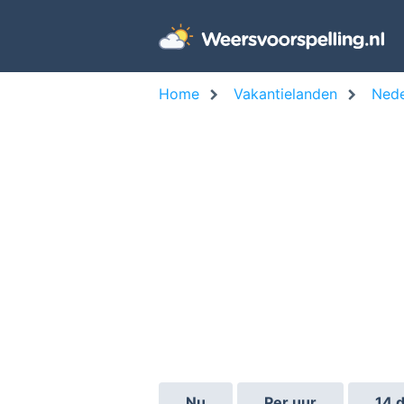
Home
Vakantielanden
Nede
Nu
Per uur
14 