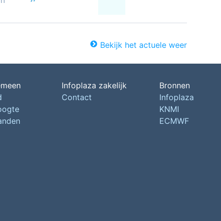
on
Bekijk het actuele weer
emeen
Infoplaza zakelijk
Bronnen
d
Contact
Infoplaza
oogte
KNMI
landen
ECMWF