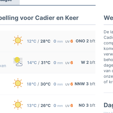
elling voor Cadier en Keer
Wee
De l
Cadi
ONO 2
bft
12°C
/
28°C
0
6
mm
UV
comp
kome
verw
beho
W 2
bft
14°C
/
31°C
0
6
mm
UV
dagel
ken
van 
onze
of k
NNW 3
bft
18°C
/
30°C
0
6
mm
UV
Da
NO 3
bft
13°C
/
26°C
0
6
mm
UV