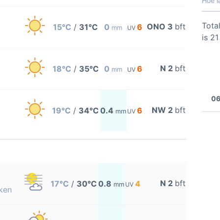
Hoe l
Total
ONO 3
bft
15°C
/
31°C
0
6
mm
UV
is 2
N 2
bft
18°C
/
35°C
0
6
mm
UV
06
NW 2
bft
19°C
/
34°C
0.4
6
mm
UV
N 2
bft
17°C
/
30°C
0.8
4
mm
UV
ken