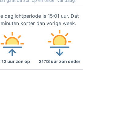
aat gaat de zon op en onder vandaag?
e daglichtperiode is 15:01 uur. Dat
1 minuten korter dan vorige week.
:12 uur zon op
21:13 uur zon onder