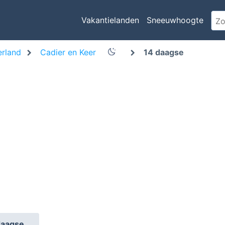
Vakantielanden
Sneeuwhoogte
rland
Cadier en Keer
14 daagse
daagse