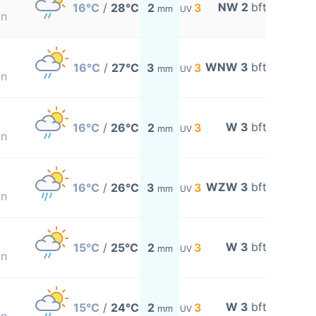
NW 2
bft
16°C
/
28°C
2
3
mm
UV
on
WNW 3
bft
16°C
/
27°C
3
3
mm
UV
on
W 3
bft
16°C
/
26°C
2
3
mm
UV
on
WZW 3
bft
16°C
/
26°C
3
3
mm
UV
on
W 3
bft
15°C
/
25°C
2
3
mm
UV
on
W 3
bft
15°C
/
24°C
2
3
mm
UV