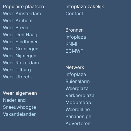
Populaire plaatsen
Infoplaza zakelijk
Weer Amsterdam
Contact
Weer Arnhem
Weer Breda
Bronnen
Weer Den Haag
Infoplaza
Weer Eindhoven
KNMI
Weer Groningen
ECMWF
Weer Nijmegen
Weer Rotterdam
Netwerk
Weer Tilburg
Infoplaza
Weer Utrecht
Buienalarm
Weerplaza
Weer algemeen
Verkeerplaza
Nederland
Moopmoop
Sneeuwhoogte
Weeronline
Vakantielanden
Panahon.ph
Adverteren