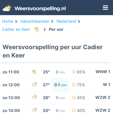
Home
Vakantielanden
Nederland
Cadier en Keer
Per uur
Weersvoorspelling per uur Cadier
en Keer
WNW 1
zo 11:00
25°
0
85%
mm
W 1
zo 12:00
27°
0.1
75%
mm
WZW 2
zo 13:00
28°
0
45%
mm
WZW 2
zo 14:00
30°
0
40%
mm