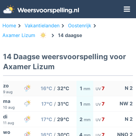
Home
Vakantielanden
Oostenrijk
Axamer Lizum
14 daagse
14 Daagse weersvoorspelling voor
Axamer Lizum
zo
N 2
16°C
/
32°C
1
7
mm
UV
9 aug
ma
NW 2
17°C
/
31°C
1
7
mm
UV
10 aug
di
N 2
17°C
/
29°C
2
7
mm
UV
11 aug
wo
NNO 2
16°C
/
30°C
4
7
mm
UV