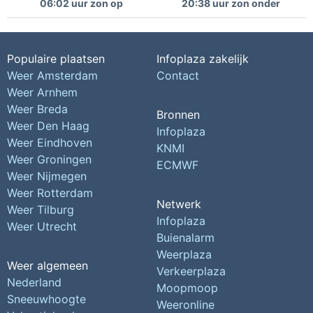
06:02 uur zon op
20:38 uur zon onder
Populaire plaatsen
Infoplaza zakelijk
Weer Amsterdam
Contact
Weer Arnhem
Weer Breda
Bronnen
Weer Den Haag
Infoplaza
Weer Eindhoven
KNMI
Weer Groningen
ECMWF
Weer Nijmegen
Weer Rotterdam
Netwerk
Weer Tilburg
Infoplaza
Weer Utrecht
Buienalarm
Weerplaza
Weer algemeen
Verkeerplaza
Nederland
Moopmoop
Sneeuwhoogte
Weeronline