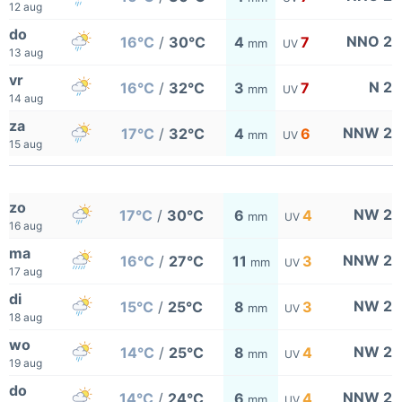
12 aug
do
NNO 2
16°C
/
30°C
4
7
mm
UV
13 aug
vr
N 2
16°C
/
32°C
3
7
mm
UV
14 aug
za
NNW 2
17°C
/
32°C
4
6
mm
UV
15 aug
zo
NW 2
17°C
/
30°C
6
4
mm
UV
16 aug
ma
NNW 2
16°C
/
27°C
11
3
mm
UV
17 aug
di
NW 2
15°C
/
25°C
8
3
mm
UV
18 aug
wo
NW 2
14°C
/
25°C
8
4
mm
UV
19 aug
do
NNW 2
14°C
/
24°C
6
4
mm
UV