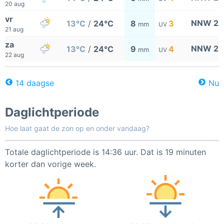
20 aug
vr
NNW 2
13°C
/
24°C
8
3
mm
UV
21 aug
za
NNW 2
13°C
/
24°C
9
4
mm
UV
22 aug
14 daagse
Nu
Daglichtperiode
Hoe laat gaat de zon op en onder vandaag?
Totale daglichtperiode is 14:36 uur. Dat is 19 minuten
korter dan vorige week.