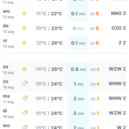
11 aug
wo
NNO 2
11°C
/
22°C
0.1
5
mm
UV
12 aug
do
OZO 2
10°C
/
23°C
0
5
mm
UV
13 aug
vr
Z 2
12°C
/
26°C
0.1
5
mm
UV
14 aug
za
WZW 2
14°C
/
26°C
0.6
4
mm
UV
15 aug
zo
WNW 2
15°C
/
24°C
1
4
mm
UV
16 aug
ma
WNW 2
15°C
/
24°C
2
3
mm
UV
17 aug
di
WZW 2
15°C
/
24°C
2
3
mm
UV
18 aug
wo
W 2
15°C
/
24°C
2
3
mm
UV