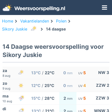
Home
Vakantielanden
Polen
Sikory Juskie
14 daagse
14 Daagse weersvoorspelling voor
Sikory Juskie
za
NW 3
13°C
/
22°C
0
5
mm
UV
8 aug
zo
ZZW 2
12°C
/
25°C
0
4
mm
UV
9 aug
ma
ZZW 3
15°C
/
28°C
2
5
mm
UV
10 aug
di
WNW 3
13°C
/
21°C
2
5
mm
UV