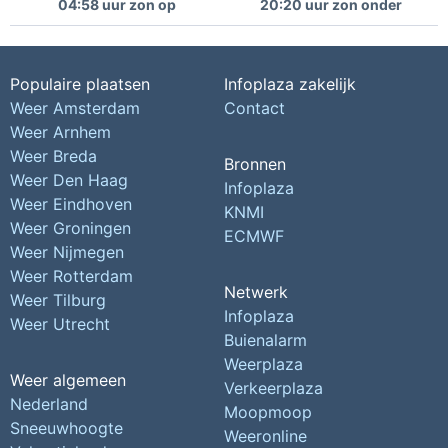
04:58 uur zon op
20:20 uur zon onder
Populaire plaatsen
Infoplaza zakelijk
Weer Amsterdam
Contact
Weer Arnhem
Weer Breda
Bronnen
Weer Den Haag
Infoplaza
Weer Eindhoven
KNMI
Weer Groningen
ECMWF
Weer Nijmegen
Weer Rotterdam
Netwerk
Weer Tilburg
Infoplaza
Weer Utrecht
Buienalarm
Weerplaza
Weer algemeen
Verkeerplaza
Nederland
Moopmoop
Sneeuwhoogte
Weeronline