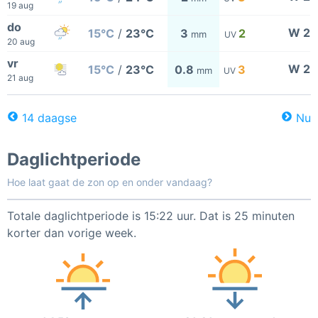
19 aug
do
W 2
15°C
/
23°C
3
2
mm
UV
20 aug
vr
W 2
15°C
/
23°C
0.8
3
mm
UV
21 aug
14 daagse
Nu
Daglichtperiode
Hoe laat gaat de zon op en onder vandaag?
Totale daglichtperiode is 15:22 uur. Dat is 25 minuten
korter dan vorige week.