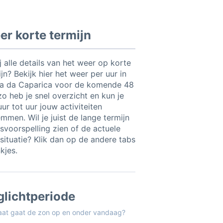
r korte termijn
ij alle details van het weer op korte
jn? Bekijk hier het weer per uur in
a da Caparica voor de komende 48
zo heb je snel overzicht en kun je
ur tot uur jouw activiteiten
mmen. Wil je juist de lange termijn
svoorspelling zien of de actuele
situatie? Klik dan op de andere tabs
nkjes.
glichtperiode
aat gaat de zon op en onder vandaag?