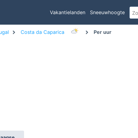
Vakantielanden
Sneeuwhoogte
ugal
Costa da Caparica
Per uur
daagse