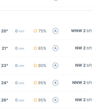
WNW 2
bft
20°
0
75%
mm
NW 2
bft
21°
0
85%
mm
NW 2
bft
23°
0
90%
mm
NNW 2
bft
24°
0
95%
mm
NW 2
bft
26°
0
95%
mm