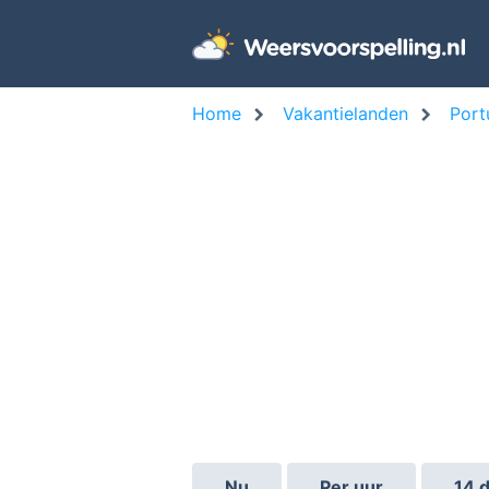
Home
Vakantielanden
Port
Nu
Per uur
14 