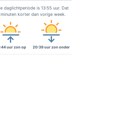
e daglichtperiode is 13:55 uur. Dat
5 minuten korter dan vorige week.
:44 uur zon op
20:39 uur zon onder