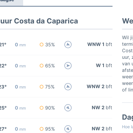
 uur Costa da Caparica
Wee
Wil j
termi
WNW 1
bft
21°
0
35%
mm
Cost
uur, 
van u
W 1
bft
22°
0
65%
mm
afste
weer
weer
WNW 2
bft
23°
0
75%
mm
of li
NW 2
bft
25°
0
90%
mm
Da
Hoe l
NW 2
bft
27°
0
95%
mm