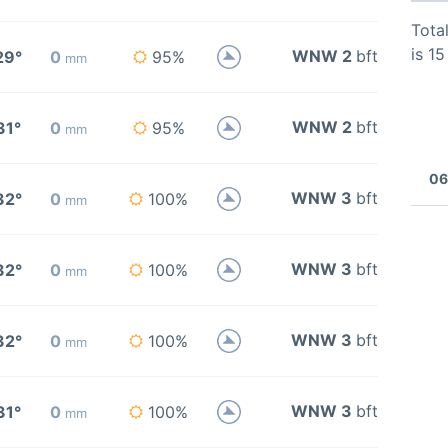
Total
is 1
WNW 2
bft
29°
0
95%
mm
WNW 2
bft
31°
0
95%
mm
06
WNW 3
bft
32°
0
100%
mm
WNW 3
bft
32°
0
100%
mm
WNW 3
bft
32°
0
100%
mm
WNW 3
bft
31°
0
100%
mm