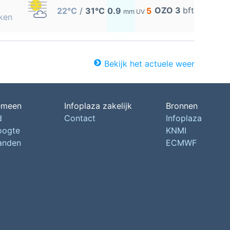
OZO 3
bft
22°C
/
31°C
0.9
5
mm
UV
ken
Bekijk het actuele weer
emeen
Infoplaza zakelijk
Bronnen
d
Contact
Infoplaza
oogte
KNMI
landen
ECMWF