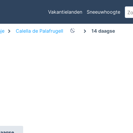
Vakantielanden
Sneeuwhoogte
je
Calella de Palafrugell
14 daagse
daagse