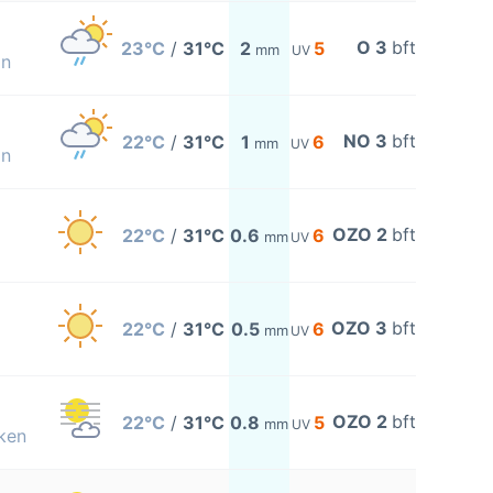
O 3
bft
23°C
/
31°C
2
5
mm
UV
on
NO 3
bft
22°C
/
31°C
1
6
mm
UV
on
OZO 2
bft
22°C
/
31°C
0.6
6
mm
UV
OZO 3
bft
22°C
/
31°C
0.5
6
mm
UV
OZO 2
bft
22°C
/
31°C
0.8
5
mm
UV
ken