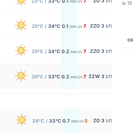
ZO 3
bft
23°C
/
33°C
0.1
7
mm
UV
is 1
ZZO 3
bft
25°C
/
34°C
0.1
7
mm
UV
06
ZZO 3
bft
25°C
/
34°C
0.2
7
mm
UV
ZZW 3
bft
25°C
/
33°C
0.2
7
mm
UV
ZO 3
bft
24°C
/
33°C
0.7
5
mm
UV