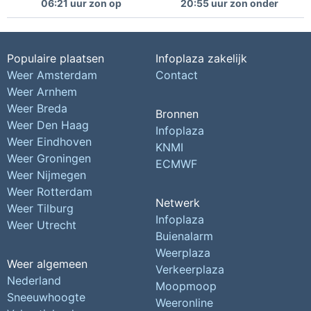
06:21 uur zon op
20:55 uur zon onder
Populaire plaatsen
Infoplaza zakelijk
Weer Amsterdam
Contact
Weer Arnhem
Weer Breda
Bronnen
Weer Den Haag
Infoplaza
Weer Eindhoven
KNMI
Weer Groningen
ECMWF
Weer Nijmegen
Weer Rotterdam
Netwerk
Weer Tilburg
Infoplaza
Weer Utrecht
Buienalarm
Weerplaza
Weer algemeen
Verkeerplaza
Nederland
Moopmoop
Sneeuwhoogte
Weeronline