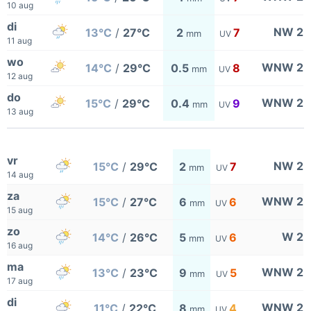
10 aug
di
NW 2
13°C
/
27°C
2
7
mm
UV
11 aug
wo
WNW 2
14°C
/
29°C
0.5
8
mm
UV
12 aug
do
WNW 2
15°C
/
29°C
0.4
9
mm
UV
13 aug
vr
NW 2
15°C
/
29°C
2
7
mm
UV
14 aug
za
WNW 2
15°C
/
27°C
6
6
mm
UV
15 aug
zo
W 2
14°C
/
26°C
5
6
mm
UV
16 aug
ma
WNW 2
13°C
/
23°C
9
5
mm
UV
17 aug
di
WNW 2
11°C
/
22°C
8
4
mm
UV