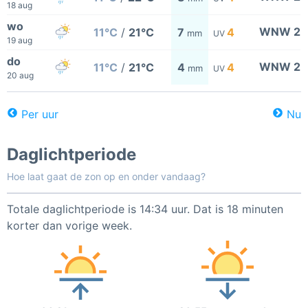
18 aug
wo
WNW 2
11°C
/
21°C
7
4
mm
UV
19 aug
do
WNW 2
11°C
/
21°C
4
4
mm
UV
20 aug
Per uur
Nu
Daglichtperiode
Hoe laat gaat de zon op en onder vandaag?
Totale daglichtperiode is 14:34 uur. Dat is 18 minuten
korter dan vorige week.