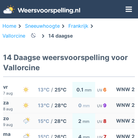
Home
Sneeuwhoogte
Frankrijk
Vallorcine
14 daagse
14 Daagse weersvoorspelling voor
Vallorcine
vr
WNW 2
13°C
/
25°C
0.1
6
mm
UV
7 aug
za
WNW 2
13°C
/
28°C
0
9
mm
UV
8 aug
zo
WNW 2
15°C
/
28°C
2
8
mm
UV
9 aug
ma
WNW 2
15°C
/
26°C
4
7
mm
UV