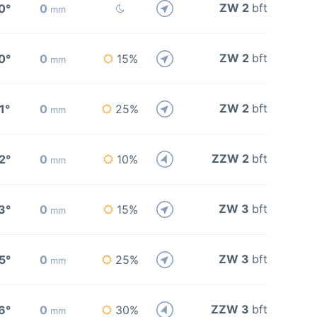
ZW 2
bft
0°
0
mm
ZW 2
bft
0°
0
15%
mm
ZW 2
bft
1°
0
25%
mm
ZZW 2
bft
2°
0
10%
mm
ZW 3
bft
3°
0
15%
mm
ZW 3
bft
5°
0
25%
mm
ZZW 3
bft
6°
0
30%
mm