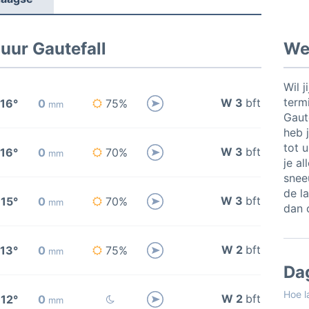
uur Gautefall
Wee
Wil j
termi
W 3
bft
16°
0
75%
mm
Gaut
heb j
tot 
W 3
bft
16°
0
70%
mm
je al
snee
de l
W 3
bft
15°
0
70%
mm
dan 
W 2
bft
13°
0
75%
mm
Da
Hoe l
W 2
bft
12°
0
mm