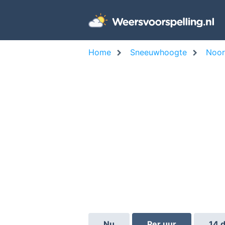
Home
Sneeuwhoogte
Noo
Nu
Per uur
14 