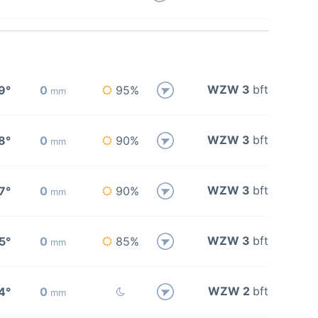
WZW 3
bft
9°
0
95%
mm
WZW 3
bft
8°
0
90%
mm
WZW 3
bft
7°
0
90%
mm
WZW 3
bft
5°
0
85%
mm
WZW 2
bft
4°
0
mm