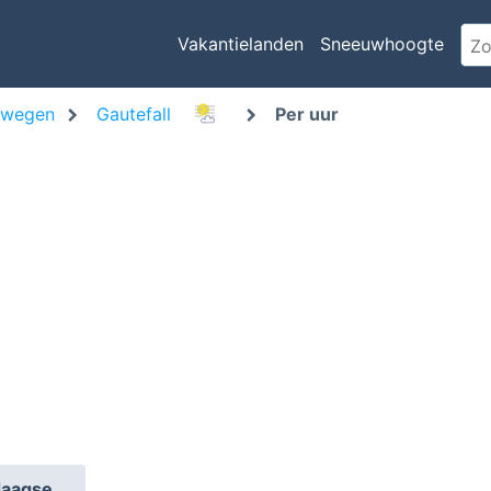
Vakantielanden
Sneeuwhoogte
rwegen
Gautefall
Per uur
daagse