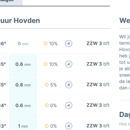
 uur Hovden
Wee
Wil j
termi
ZZW 3
bft
16°
0
10%
mm
Hovd
heb j
tot 
ZZW 3
bft
15°
0.6
10%
mm
je al
snee
de l
ZZW 3
bft
15°
0.8
5%
mm
dan 
ZZW 3
bft
14°
0.6
0%
mm
Da
Hoe l
ZZW 3
bft
13°
1
0%
mm