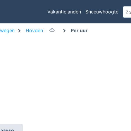
Vakantielanden
Sneeuwhoogte
rwegen
Hovden
Per uur
daagse