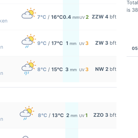
Total
is 3
ZZW 4
bft
7°C
/
16°C
0.4
2
mm
UV
ken
ZW 3
bft
9°C
/
17°C
1
3
mm
UV
on
05
NW 2
bft
8°C
/
15°C
3
3
mm
UV
on
ZZO 3
bft
8°C
/
13°C
2
1
mm
UV
on