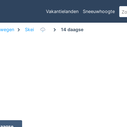
Vakantielanden
Sneeuwhoogte
rwegen
Skei
14 daagse
daagse