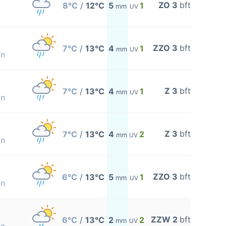
ZO 3
bft
8°C
/
12°C
5
1
mm
UV
ZZO 3
bft
7°C
/
13°C
4
1
mm
UV
on
Z 3
bft
7°C
/
13°C
4
1
mm
UV
on
Z 3
bft
7°C
/
13°C
4
2
mm
UV
on
ZZO 3
bft
6°C
/
13°C
5
1
mm
UV
on
ZZW 2
bft
6°C
/
13°C
2
2
mm
UV