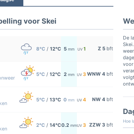
elling voor Skei
Wee
De l
Skei
Z 5
bft
8°C
/
12°C
5
1
mm
UV
weer
dage
voor
vera
WNW 4
bft
5°C
/
12°C
2
3
mm
UV
volgt
 onweer
ontw
NW 4
bft
5°C
/
13°C
0
4
mm
UV
ken
Da
Hoe l
ZZW 3
bft
2°C
/
14°C
0.2
3
mm
UV
ken