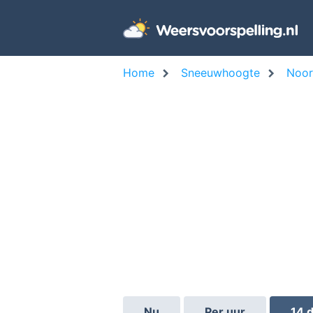
Home
Sneeuwhoogte
Noo
Nu
Per uur
14 