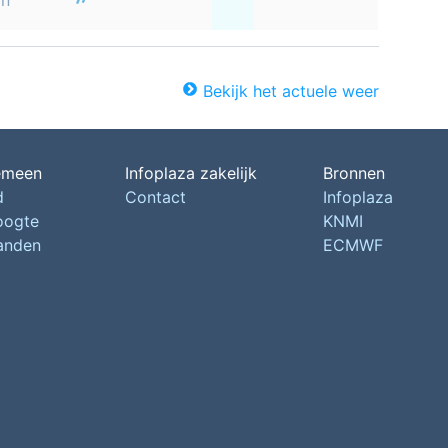
on
Bekijk het actuele weer
emeen
Infoplaza zakelijk
Bronnen
d
Contact
Infoplaza
oogte
KNMI
landen
ECMWF