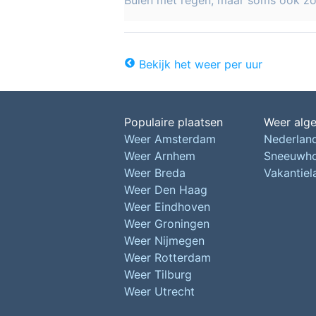
Buien met regen, maar soms ook z
Bekijk het weer per uur
Populaire plaatsen
Weer alg
Weer Amsterdam
Nederlan
Weer Arnhem
Sneeuwh
Weer Breda
Vakantie
Weer Den Haag
Weer Eindhoven
Weer Groningen
Weer Nijmegen
Weer Rotterdam
Weer Tilburg
Weer Utrecht