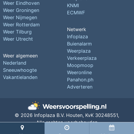
Weer Eindhoven
KNMI
Weer Groningen
ECMWF
Weer Nijmegen
Weer Rotterdam
Netwerk
Weer Tilburg
Infoplaza
Weer Utrecht
Buienalarm
Weerplaza
Weer algemeen
Verkeerplaza
Nederland
Moopmoop
Sneeuwhoogte
Weeronline
Vakantielanden
Panahon.ph
Adverteren
© 2026 Infoplaza B.V. Houten,
KvK 30248551,
Alle rechten voorbehouden
Privacy Instellingen