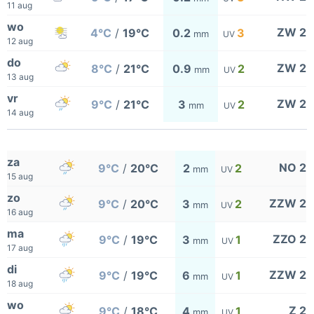
11 aug
wo
ZW 2
4°C
/
19°C
0.2
3
mm
UV
12 aug
do
ZW 2
8°C
/
21°C
0.9
2
mm
UV
13 aug
vr
ZW 2
9°C
/
21°C
3
2
mm
UV
14 aug
za
NO 2
9°C
/
20°C
2
2
mm
UV
15 aug
zo
ZZW 2
9°C
/
20°C
3
2
mm
UV
16 aug
ma
ZZO 2
9°C
/
19°C
3
1
mm
UV
17 aug
di
ZZW 2
9°C
/
19°C
6
1
mm
UV
18 aug
wo
Z 2
9°C
/
18°C
4
1
mm
UV