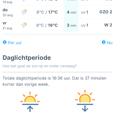
19 aug
do
OZO 2
8°C
/
17°C
4
1
mm
UV
20 aug
vr
W 2
8°C
/
16°C
3
1
mm
UV
21 aug
Per uur
Nu
Daglichtperiode
Hoe laat gaat de zon op en onder vandaag?
Totale daglichtperiode is 16:36 uur. Dat is 37 minuten
korter dan vorige week.