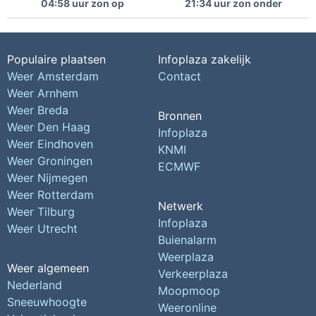
04:58 uur zon op
21:34 uur zon onder
Populaire plaatsen
Infoplaza zakelijk
Weer Amsterdam
Contact
Weer Arnhem
Weer Breda
Bronnen
Weer Den Haag
Infoplaza
Weer Eindhoven
KNMI
Weer Groningen
ECMWF
Weer Nijmegen
Weer Rotterdam
Netwerk
Weer Tilburg
Infoplaza
Weer Utrecht
Buienalarm
Weerplaza
Weer algemeen
Verkeerplaza
Nederland
Moopmoop
Sneeuwhoogte
Weeronline