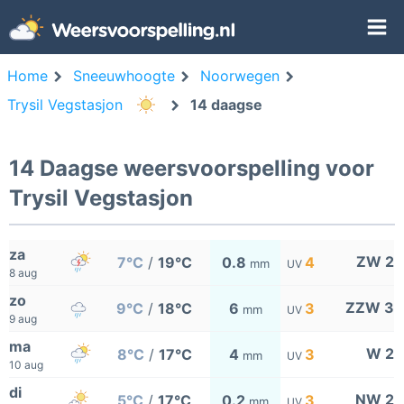
Home
Sneeuwhoogte
Noorwegen
Trysil Vegstasjon
14 daagse
14 Daagse weersvoorspelling voor
Trysil Vegstasjon
za
ZW 2
7°C
/
19°C
0.8
4
mm
UV
8 aug
zo
ZZW 3
9°C
/
18°C
6
3
mm
UV
9 aug
ma
W 2
8°C
/
17°C
4
3
mm
UV
10 aug
di
NW 2
5°C
/
17°C
0.2
3
mm
UV