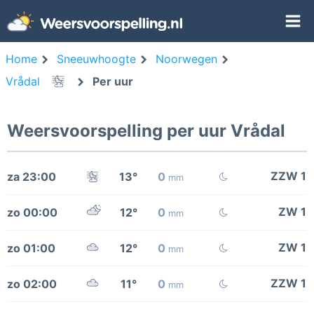
Home
Sneeuwhoogte
Noorwegen
Vrådal
Per uur
Weersvoorspelling per uur Vrådal
ZZW 1
za 23:00
13°
0
mm
ZW 1
zo 00:00
12°
0
mm
ZW 1
zo 01:00
12°
0
mm
ZZW 1
zo 02:00
11°
0
mm