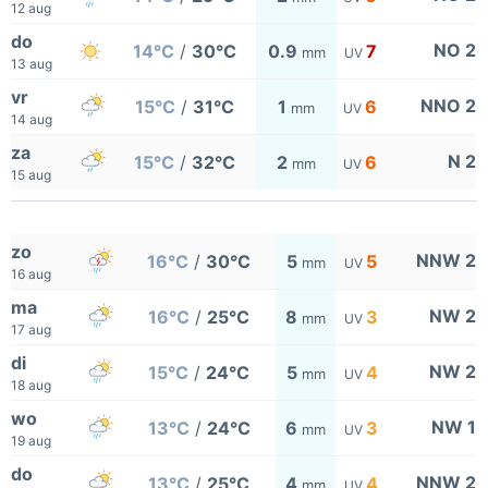
12 aug
do
NO 2
14°C
/
30°C
0.9
7
mm
UV
13 aug
vr
NNO 2
15°C
/
31°C
1
6
mm
UV
14 aug
za
N 2
15°C
/
32°C
2
6
mm
UV
15 aug
zo
NNW 2
16°C
/
30°C
5
5
mm
UV
16 aug
ma
NW 2
16°C
/
25°C
8
3
mm
UV
17 aug
di
NW 2
15°C
/
24°C
5
4
mm
UV
18 aug
wo
NW 1
13°C
/
24°C
6
3
mm
UV
19 aug
do
NNW 2
13°C
/
25°C
4
4
mm
UV