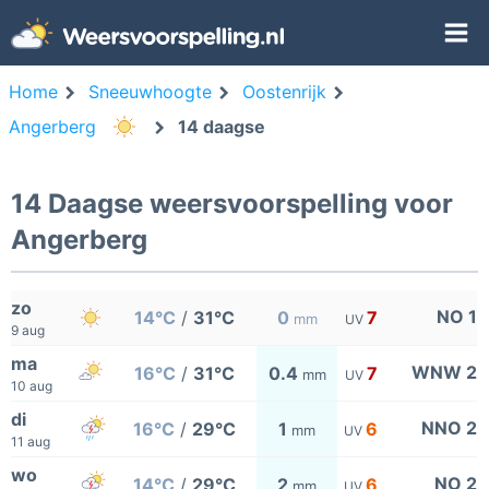
Home
Sneeuwhoogte
Oostenrijk
Angerberg
14 daagse
14 Daagse weersvoorspelling voor
Angerberg
zo
NO 1
14°C
/
31°C
0
7
mm
UV
9 aug
ma
WNW 2
16°C
/
31°C
0.4
7
mm
UV
10 aug
di
NNO 2
16°C
/
29°C
1
6
mm
UV
11 aug
wo
NO 2
14°C
/
29°C
2
6
mm
UV