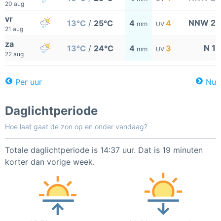
20 aug
vr
NNW 2
13°C
/
25°C
4
4
mm
UV
21 aug
za
N 1
13°C
/
24°C
4
3
mm
UV
22 aug
Per uur
Nu
Daglichtperiode
Hoe laat gaat de zon op en onder vandaag?
Totale daglichtperiode is 14:37 uur. Dat is 19 minuten
korter dan vorige week.