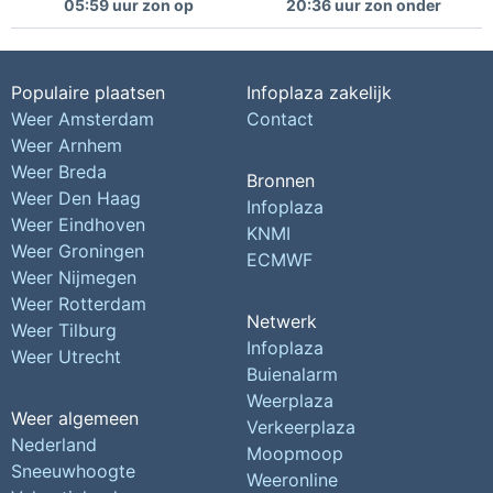
05:59 uur zon op
20:36 uur zon onder
Populaire plaatsen
Infoplaza zakelijk
Weer Amsterdam
Contact
Weer Arnhem
Weer Breda
Bronnen
Weer Den Haag
Infoplaza
Weer Eindhoven
KNMI
Weer Groningen
ECMWF
Weer Nijmegen
Weer Rotterdam
Netwerk
Weer Tilburg
Infoplaza
Weer Utrecht
Buienalarm
Weerplaza
Weer algemeen
Verkeerplaza
Nederland
Moopmoop
Sneeuwhoogte
Weeronline