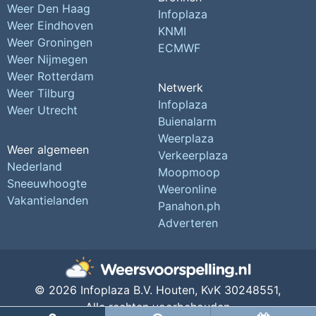
Weer Den Haag
Infoplaza
Weer Eindhoven
KNMI
Weer Groningen
ECMWF
Weer Nijmegen
Weer Rotterdam
Netwerk
Weer Tilburg
Infoplaza
Weer Utrecht
Buienalarm
Weerplaza
Weer algemeen
Verkeerplaza
Nederland
Moopmoop
Sneeuwhoogte
Weeronline
Vakantielanden
Panahon.ph
Adverteren
© 2026 Infoplaza B.V. Houten,
KvK 30248551,
Alle rechten voorbehouden