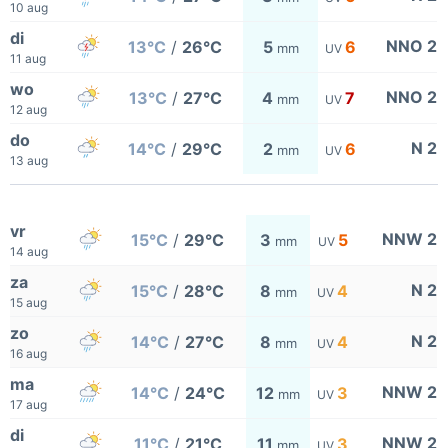
10 aug
di
NNO 2
13°C
/
26°C
5
6
mm
UV
11 aug
wo
NNO 2
13°C
/
27°C
4
7
mm
UV
12 aug
do
N 2
14°C
/
29°C
2
6
mm
UV
13 aug
vr
NNW 2
15°C
/
29°C
3
5
mm
UV
14 aug
za
N 2
15°C
/
28°C
8
4
mm
UV
15 aug
zo
N 2
14°C
/
27°C
8
4
mm
UV
16 aug
ma
NNW 2
14°C
/
24°C
12
3
mm
UV
17 aug
di
NNW 2
11°C
/
21°C
11
3
mm
UV