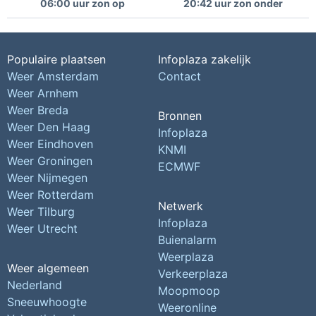
06:00 uur zon op
20:42 uur zon onder
Populaire plaatsen
Infoplaza zakelijk
Weer Amsterdam
Contact
Weer Arnhem
Weer Breda
Bronnen
Weer Den Haag
Infoplaza
Weer Eindhoven
KNMI
Weer Groningen
ECMWF
Weer Nijmegen
Weer Rotterdam
Netwerk
Weer Tilburg
Infoplaza
Weer Utrecht
Buienalarm
Weerplaza
Weer algemeen
Verkeerplaza
Nederland
Moopmoop
Sneeuwhoogte
Weeronline