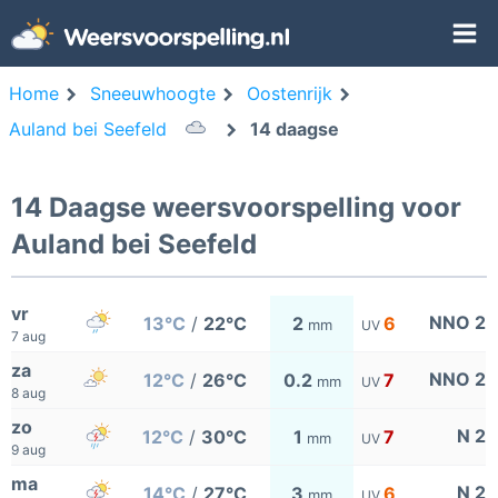
Home
Sneeuwhoogte
Oostenrijk
Auland bei Seefeld
14 daagse
14 Daagse weersvoorspelling voor
Auland bei Seefeld
vr
NNO 2
13°C
/
22°C
2
6
mm
UV
7 aug
za
NNO 2
12°C
/
26°C
0.2
7
mm
UV
8 aug
zo
N 2
12°C
/
30°C
1
7
mm
UV
9 aug
ma
N 2
14°C
/
27°C
3
6
mm
UV