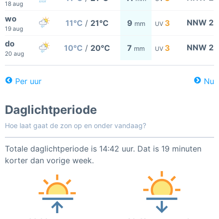
18 aug
wo
NNW 2
11°C
/
21°C
9
3
mm
UV
19 aug
do
NNW 2
10°C
/
20°C
7
3
mm
UV
20 aug
Per uur
Nu
Daglichtperiode
Hoe laat gaat de zon op en onder vandaag?
Totale daglichtperiode is 14:42 uur. Dat is 19 minuten
korter dan vorige week.