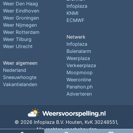
Weer Den Haag
Infoplaza
Weer Eindhoven
KNMI
Weer Groningen
ECMWF
Weer Nijmegen
Weer Rotterdam
Netwerk
Weer Tilburg
Infoplaza
Weer Utrecht
Buienalarm
Weerplaza
Weer algemeen
Verkeerplaza
Nederland
Moopmoop
Sneeuwhoogte
Weeronline
Vakantielanden
Panahon.ph
Adverteren
© 2026 Infoplaza B.V. Houten,
KvK 30248551,
Alle rechten voorbehouden