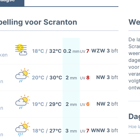
elling voor Scranton
Wee
De l
Scra
WZW 3
bft
18°C
/
32°C
0.2
7
mm
UV
weer
ken
dage
voor
vera
NW 3
bft
20°C
/
30°C
2
8
mm
UV
volgt
on
ontw
NW 2
bft
19°C
/
29°C
2
6
mm
UV
on
Da
Hoe l
WNW 3
bft
18°C
/
27°C
3
7
mm
UV
on