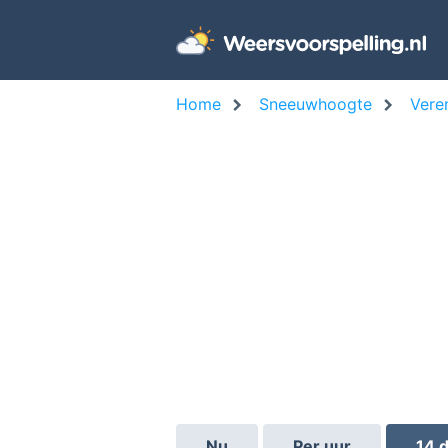
Home
Sneeuwhoogte
Vere
Nu
Per uur
14 