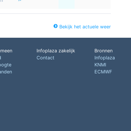
on
Bekijk het actuele weer
emeen
Infoplaza zakelijk
Bronnen
d
Contact
Infoplaza
oogte
KNMI
landen
ECMWF