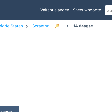
Vakantielanden
Sneeuwhoogte
nigde Staten
Scranton
14 daagse
daagse