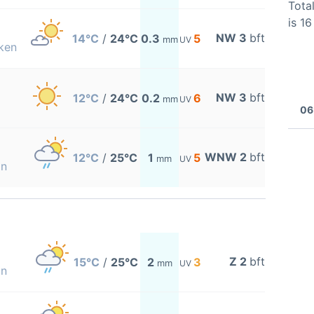
Total
is 1
NW 3
bft
14°C
/
24°C
0.3
5
mm
UV
ken
NW 3
bft
12°C
/
24°C
0.2
6
mm
UV
06
WNW 2
bft
12°C
/
25°C
1
5
mm
UV
on
Z 2
bft
15°C
/
25°C
2
3
mm
UV
on