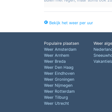
Buien met regen, maar soms ook z
Bekijk het weer per uur
Populaire plaatsen
Weer alg
Weer Amsterdam
Nederlan
Weer Arnhem
Sneeuwh
Weer Breda
Vakantie
Weer Den Haag
Weer Eindhoven
Weer Groningen
Weer Nijmegen
Weer Rotterdam
Weer Tilburg
Weer Utrecht