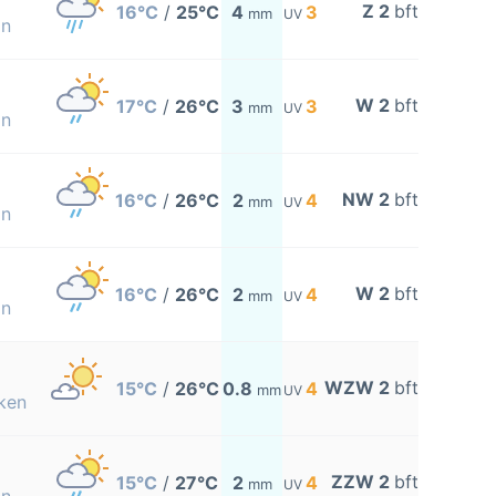
Z 2
bft
16°C
/
25°C
4
3
mm
UV
on
W 2
bft
17°C
/
26°C
3
3
mm
UV
on
NW 2
bft
16°C
/
26°C
2
4
mm
UV
on
W 2
bft
16°C
/
26°C
2
4
mm
UV
on
WZW 2
bft
15°C
/
26°C
0.8
4
mm
UV
ken
ZZW 2
bft
15°C
/
27°C
2
4
mm
UV