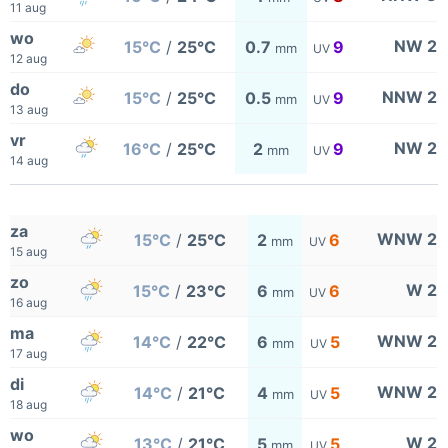
11 aug
wo
NW 2
15°C
/
25°C
0.7
9
mm
UV
12 aug
do
NNW 2
15°C
/
25°C
0.5
9
mm
UV
13 aug
vr
NW 2
16°C
/
25°C
2
9
mm
UV
14 aug
za
WNW 2
15°C
/
25°C
2
6
mm
UV
15 aug
zo
W 2
15°C
/
23°C
6
6
mm
UV
16 aug
ma
WNW 2
14°C
/
22°C
6
5
mm
UV
17 aug
di
WNW 2
14°C
/
21°C
4
5
mm
UV
18 aug
wo
W 2
13°C
/
21°C
5
5
mm
UV