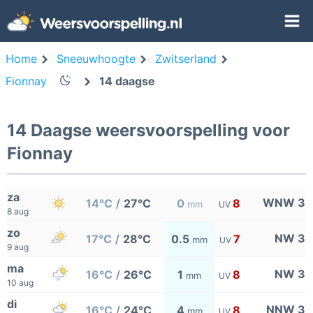
Home
Sneeuwhoogte
Zwitserland
Fionnay
14 daagse
14 Daagse weersvoorspelling voor
Fionnay
za
WNW 3
14°C
/
27°C
0
8
mm
UV
8 aug
zo
NW 3
17°C
/
28°C
0.5
7
mm
UV
9 aug
ma
NW 3
16°C
/
26°C
1
8
mm
UV
10 aug
di
NNW 3
16°C
/
24°C
4
8
mm
UV