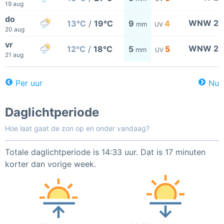
19 aug
do
WNW 2
13°C
/
19°C
9
4
mm
UV
20 aug
vr
WNW 2
12°C
/
18°C
5
5
mm
UV
21 aug
Per uur
Nu
Daglichtperiode
Hoe laat gaat de zon op en onder vandaag?
Totale daglichtperiode is 14:33 uur. Dat is 17 minuten
korter dan vorige week.