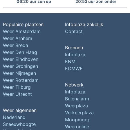
06:20 uur zon op
20:53 uur zon onder
Populaire plaatsen
Infoplaza zakelijk
Weer Amsterdam
Contact
Weer Arnhem
Weer Breda
Bronnen
Weer Den Haag
Infoplaza
Weer Eindhoven
KNMI
Weer Groningen
ECMWF
Weer Nijmegen
Weer Rotterdam
Netwerk
Weer Tilburg
Infoplaza
Weer Utrecht
Buienalarm
Weerplaza
Weer algemeen
Verkeerplaza
Nederland
Moopmoop
Sneeuwhoogte
Weeronline