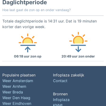
Daglichtperiode
Hoe laat gaat de zon op en onder vandaag?
Totale daglichtperiode is 14:31 uur. Dat is 19 minuten
korter dan vorige week.
06:18 uur zon op
20:49 uur zon onder
Populaire plaatsen
Infoplaza zakelijk
Weer Amsterdam
Contact
Weer Arnhem
Weer Breda
Bronnen
Weer Den Haag
Infoplaza
Weer Eindhoven
KNMI