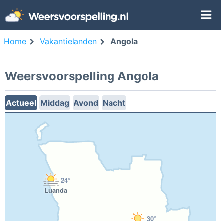
Home
Vakantielanden
Angola
Weersvoorspelling Angola
Actueel
Middag
Avond
Nacht
24°
Luanda
30°