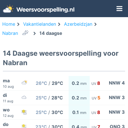
Home
Vakantielanden
Azerbeidzjan
Nabran
14 daagse
14 Daagse weersvoorspelling voor
Nabran
ma
NNW 4
26°C
/
29°C
0.2
8
mm
UV
10 aug
di
NNW 3
25°C
/
28°C
0.2
5
mm
UV
11 aug
wo
NNW 3
25°C
/
30°C
0.1
8
mm
UV
12 aug
do
ONO 3
23°C
/
30°C
0.4
7
mm
UV