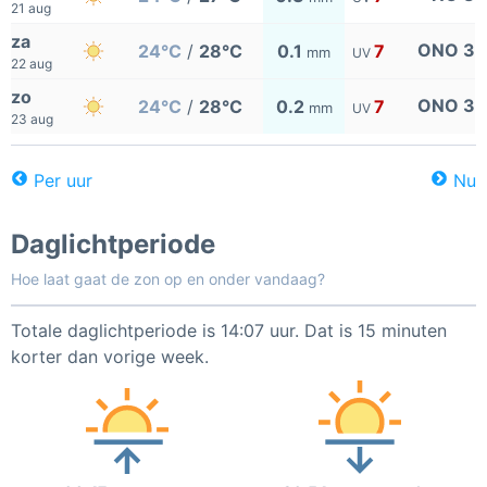
21 aug
za
ONO 3
24°C
/
28°C
0.1
7
mm
UV
22 aug
zo
ONO 3
24°C
/
28°C
0.2
7
mm
UV
23 aug
Per uur
Nu
Daglichtperiode
Hoe laat gaat de zon op en onder vandaag?
Totale daglichtperiode is 14:07 uur. Dat is 15 minuten
korter dan vorige week.