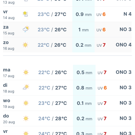
13 aug
vr
N 4
23°C
/
27°C
0.9
6
mm
UV
14 aug
za
NO 3
23°C
/
26°C
1
6
mm
UV
15 aug
zo
ONO 4
22°C
/
26°C
0.2
7
mm
UV
16 aug
ma
ONO 3
22°C
/
26°C
0.5
7
mm
UV
17 aug
di
NO 3
22°C
/
27°C
0.8
6
mm
UV
18 aug
wo
NO 3
23°C
/
27°C
0.1
7
mm
UV
19 aug
do
NO 3
24°C
/
28°C
0.2
7
mm
UV
20 aug
vr
NO 3
24°C
/
27°C
0.3
7
mm
UV