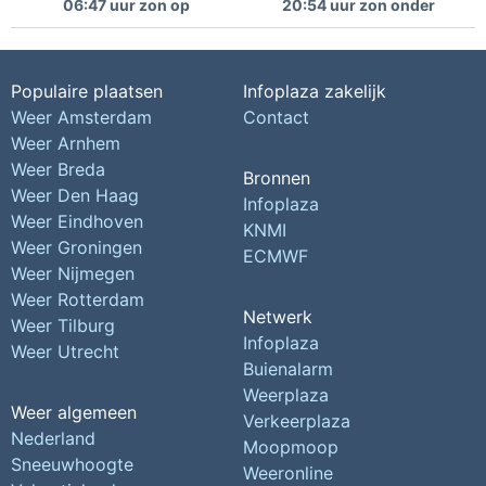
06:47 uur zon op
20:54 uur zon onder
Populaire plaatsen
Infoplaza zakelijk
Weer Amsterdam
Contact
Weer Arnhem
Weer Breda
Bronnen
Weer Den Haag
Infoplaza
Weer Eindhoven
KNMI
Weer Groningen
ECMWF
Weer Nijmegen
Weer Rotterdam
Netwerk
Weer Tilburg
Infoplaza
Weer Utrecht
Buienalarm
Weerplaza
Weer algemeen
Verkeerplaza
Nederland
Moopmoop
Sneeuwhoogte
Weeronline