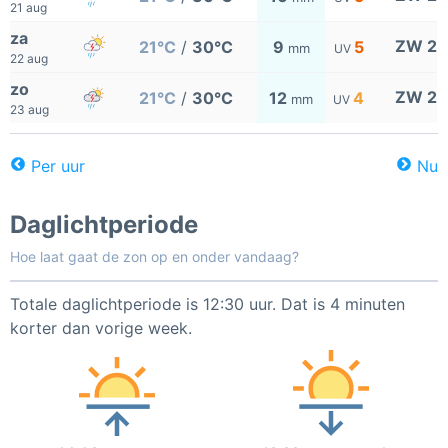
21 aug
za
ZW 2
21°C
/
30°C
9
5
mm
UV
22 aug
zo
ZW 2
21°C
/
30°C
12
4
mm
UV
23 aug
Per uur
Nu
Daglichtperiode
Hoe laat gaat de zon op en onder vandaag?
Totale daglichtperiode is 12:30 uur. Dat is 4 minuten
korter dan vorige week.