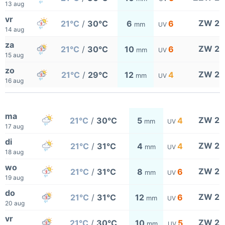
13 aug
vr
ZW 2
21°C
/
30°C
6
6
mm
UV
14 aug
za
ZW 2
21°C
/
30°C
10
6
mm
UV
15 aug
zo
ZW 2
21°C
/
29°C
12
4
mm
UV
16 aug
ma
ZW 2
21°C
/
30°C
5
4
mm
UV
17 aug
di
ZW 2
21°C
/
31°C
4
4
mm
UV
18 aug
wo
ZW 2
21°C
/
31°C
8
6
mm
UV
19 aug
do
ZW 2
21°C
/
31°C
12
6
mm
UV
20 aug
vr
ZW 2
21°C
/
30°C
10
5
mm
UV