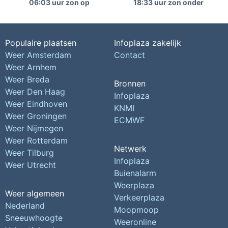
06:03 uur zon op
18:33 uur zon onder
Populaire plaatsen
Infoplaza zakelijk
Weer Amsterdam
Contact
Weer Arnhem
Weer Breda
Bronnen
Weer Den Haag
Infoplaza
Weer Eindhoven
KNMI
Weer Groningen
ECMWF
Weer Nijmegen
Weer Rotterdam
Netwerk
Weer Tilburg
Infoplaza
Weer Utrecht
Buienalarm
Weerplaza
Weer algemeen
Verkeerplaza
Nederland
Moopmoop
Sneeuwhoogte
Weeronline