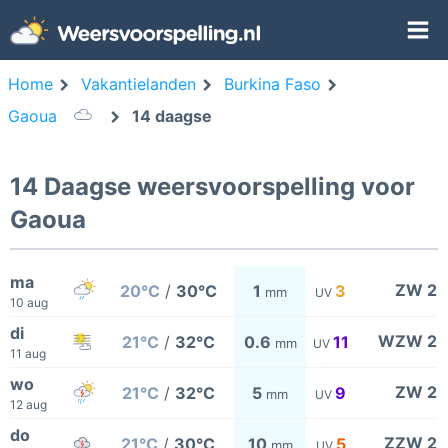
Home
Vakantielanden
Burkina Faso
Gaoua
14 daagse
14 Daagse weersvoorspelling voor
Gaoua
ma
ZW 2
20°C
/
30°C
1
3
mm
UV
10 aug
di
WZW 2
21°C
/
32°C
0.6
11
mm
UV
11 aug
wo
ZW 2
21°C
/
32°C
5
9
mm
UV
12 aug
do
ZZW 2
21°C
/
30°C
10
5
mm
UV