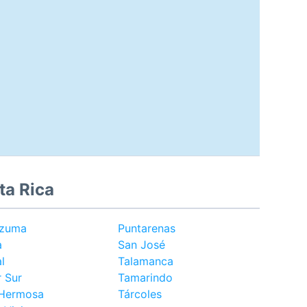
ta Rica
zuma
Puntarenas
a
San José
l
Talamanca
 Sur
Tamarindo
 Hermosa
Tárcoles