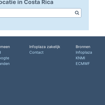
ocatie in Costa Rica
emeen
Infoplaza zakelijk
Bronnen
d
Contact
Infoplaza
oogte
KNMI
landen
ECMWF