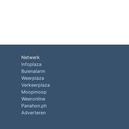
Netwerk
Infoplaza
Buienalarm
Weerplaza
Verkeerplaza
Moopmoop
Weeronline
Panahon.ph
Adverteren