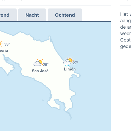
Het 
vond
Nacht
Ochtend
aang
de a
weers
Cost
33°
gedet
beria
27°
25°
Limón
San José