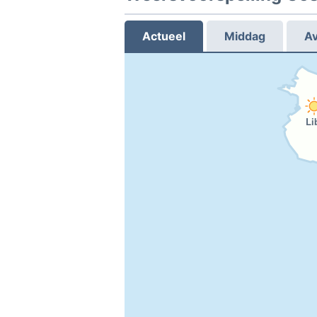
Actueel
Middag
A
Li