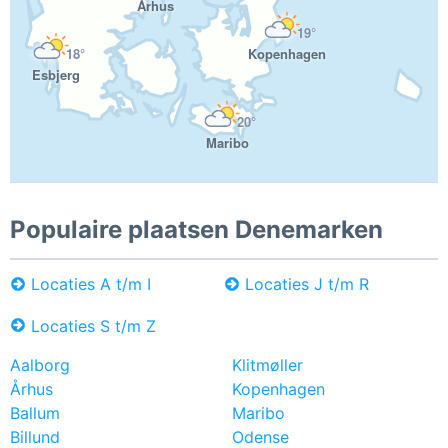
Århus
19°
18°
Kopenhagen
Esbjerg
20°
Maribo
Populaire plaatsen Denemarken
Locaties A t/m I
Locaties J t/m R
Locaties S t/m Z
Aalborg
Klitmøller
Århus
Kopenhagen
Ballum
Maribo
Billund
Odense