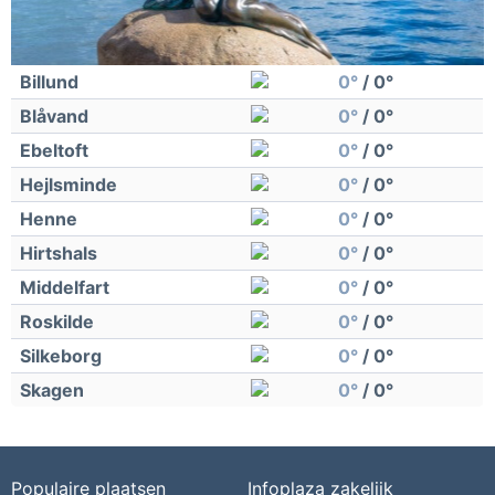
Billund
0°
/ 0°
Blåvand
0°
/ 0°
Ebeltoft
0°
/ 0°
Hejlsminde
0°
/ 0°
Henne
0°
/ 0°
Hirtshals
0°
/ 0°
Middelfart
0°
/ 0°
Roskilde
0°
/ 0°
Silkeborg
0°
/ 0°
Skagen
0°
/ 0°
Populaire plaatsen
Infoplaza zakelijk