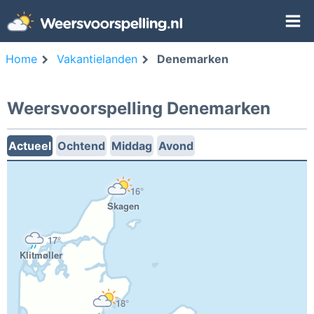
Home
Vakantielanden
Denemarken
Weersvoorspelling Denemarken
Actueel
Ochtend
Middag
Avond
16°
Skagen
17°
Klitmøller
18°