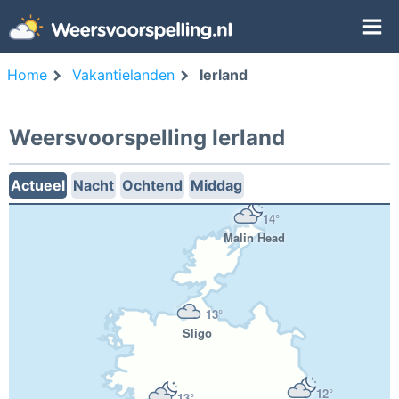
Home
Vakantielanden
Ierland
Weersvoorspelling Ierland
Actueel
Nacht
Ochtend
Middag
14°
Malin Head
13°
Sligo
12°
13°