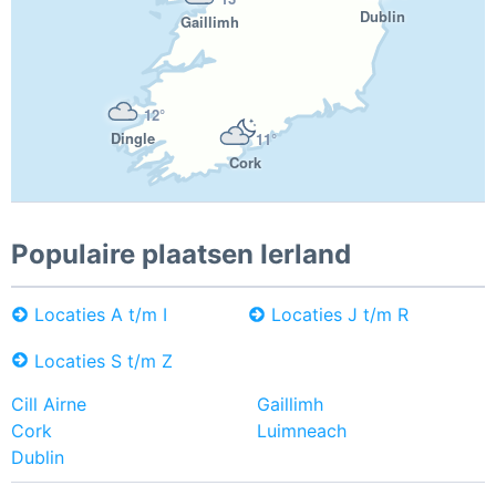
Dublin
Gaillimh
12°
Dingle
11°
Cork
Populaire plaatsen Ierland
Locaties A t/m I
Locaties J t/m R
Locaties S t/m Z
Cill Airne
Gaillimh
Cork
Luimneach
Dublin