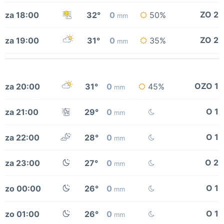
ZO 2
za 18:00
32°
0
50%
mm
ZO 2
za 19:00
31°
0
35%
mm
OZO 1
za 20:00
31°
0
45%
mm
O 1
za 21:00
29°
0
mm
O 1
za 22:00
28°
0
mm
O 2
za 23:00
27°
0
mm
O 1
zo 00:00
26°
0
mm
O 1
zo 01:00
26°
0
mm