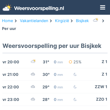
Home
Vakantielanden
Kirgizië
Bisjkek
Per uur
Weersvoorspelling per uur Bisjkek
Z 1
vr 20:00
31°
0
25%
mm
Z 1
vr 21:00
30°
0
mm
ZZW 1
vr 22:00
29°
0
mm
ZZO 1
vr 23:00
28°
0
mm