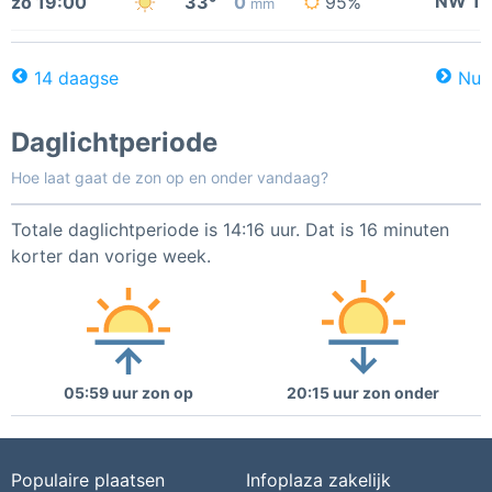
NW 1
zo 19:00
33°
0
95%
mm
14 daagse
Nu
Daglichtperiode
Hoe laat gaat de zon op en onder vandaag?
Totale daglichtperiode is 14:16 uur. Dat is 16 minuten
korter dan vorige week.
05:59 uur zon op
20:15 uur zon onder
Populaire plaatsen
Infoplaza zakelijk