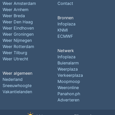
Weer Amsterdam
Contact
Weer Arnhem
Weer Breda
Bronnen
Weer Den Haag
Infoplaza
Weer Eindhoven
KNMI
Weer Groningen
ECMWF
Weer Nijmegen
Weer Rotterdam
Netwerk
Weer Tilburg
Infoplaza
Weer Utrecht
Buienalarm
Weerplaza
Weer algemeen
Verkeerplaza
Nederland
Moopmoop
Sneeuwhoogte
Weeronline
Vakantielanden
Panahon.ph
Adverteren