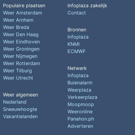
Populaire plaatsen
Infoplaza zakelijk
Weer Amsterdam
Contact
Weer Arnhem
Weer Breda
Bronnen
Weer Den Haag
Infoplaza
Weer Eindhoven
KNMI
Weer Groningen
ECMWF
Weer Nijmegen
Weer Rotterdam
Netwerk
Weer Tilburg
Infoplaza
Weer Utrecht
Buienalarm
Weerplaza
Weer algemeen
Verkeerplaza
Nederland
Moopmoop
Sneeuwhoogte
Weeronline
Vakantielanden
Panahon.ph
Adverteren