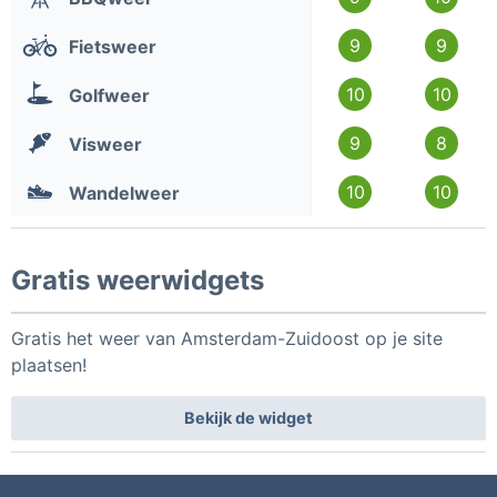
9
9
Fietsweer
10
10
Golfweer
9
8
Visweer
10
10
Wandelweer
Gratis weerwidgets
Gratis het weer van Amsterdam-Zuidoost op je site
plaatsen!
Bekijk de widget