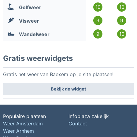
10
10
Golfweer
9
9
Visweer
9
10
Wandelweer
Gratis weerwidgets
Gratis het weer van Baexem op je site plaatsen!
Bekijk de widget
Populaire plaatsen
Infoplaza zakelijk
Weer Amsterdam
Contact
Weer Arnhem