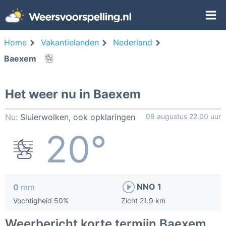
Home
Vakantielanden
Nederland
Baexem
Het weer nu in Baexem
Nu:
Sluierwolken, ook opklaringen
08 augustus 22:00 uur
20°
NNO 1
0
mm
Vochtigheid 50%
Zicht 21.9 km
Weerbericht korte termijn Baexem