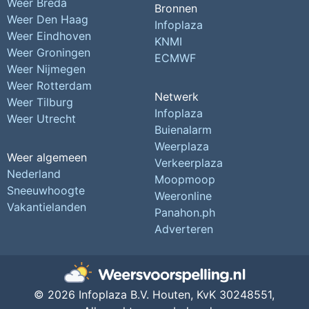
Weer Breda
Bronnen
Weer Den Haag
Infoplaza
Weer Eindhoven
KNMI
Weer Groningen
ECMWF
Weer Nijmegen
Weer Rotterdam
Netwerk
Weer Tilburg
Infoplaza
Weer Utrecht
Buienalarm
Weerplaza
Weer algemeen
Verkeerplaza
Nederland
Moopmoop
Sneeuwhoogte
Weeronline
Vakantielanden
Panahon.ph
Adverteren
© 2026 Infoplaza B.V. Houten,
KvK 30248551,