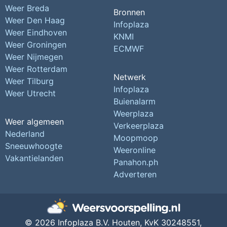
Weer Breda
Bronnen
Weer Den Haag
Infoplaza
Weer Eindhoven
KNMI
Weer Groningen
ECMWF
Weer Nijmegen
Weer Rotterdam
Netwerk
Weer Tilburg
Infoplaza
Weer Utrecht
Buienalarm
Weerplaza
Weer algemeen
Verkeerplaza
Nederland
Moopmoop
Sneeuwhoogte
Weeronline
Vakantielanden
Panahon.ph
Adverteren
© 2026 Infoplaza B.V. Houten,
KvK 30248551,