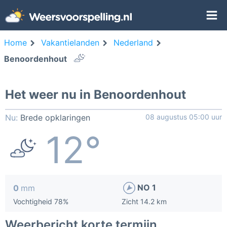
Home
Vakantielanden
Nederland
Benoordenhout
Het weer nu in Benoordenhout
Nu:
Brede opklaringen
08 augustus 05:00 uur
12°
NO 1
0
mm
Vochtigheid 78%
Zicht 14.2 km
Weerbericht korte termijn