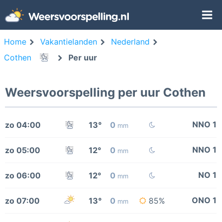
Home
Vakantielanden
Nederland
Cothen
Per uur
Weersvoorspelling per uur Cothen
NNO 1
zo 04:00
13°
0
mm
NNO 1
zo 05:00
12°
0
mm
NO 1
zo 06:00
12°
0
mm
ONO 1
zo 07:00
13°
0
85%
mm