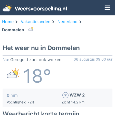
Home
Vakantielanden
Nederland
Dommelen
Het weer nu in Dommelen
Nu:
Geregeld zon, ook wolken
06 augustus 09:00 uur
18°
WZW 2
0
mm
Vochtigheid 72%
Zicht 14.2 km
Weerbericht korte termijn