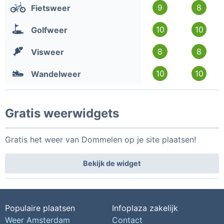
9
8
Fietsweer
10
10
Golfweer
8
8
Visweer
10
10
Wandelweer
Gratis weerwidgets
Gratis het weer van Dommelen op je site plaatsen!
Bekijk de widget
Populaire plaatsen
Infoplaza zakelijk
Weer Amsterdam
Contact