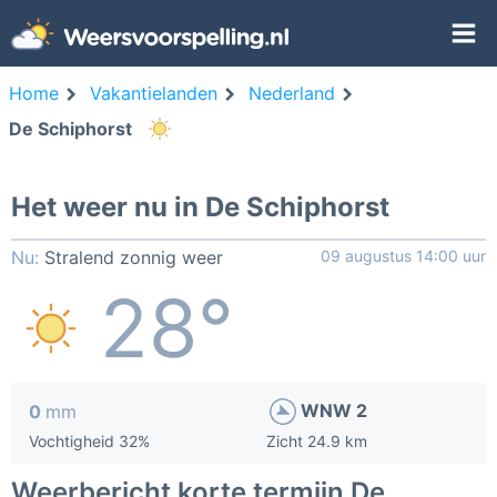
Home
Vakantielanden
Nederland
De Schiphorst
Het weer nu in De Schiphorst
Nu:
Stralend zonnig weer
09 augustus 14:00 uur
28°
WNW 2
0
mm
Vochtigheid 32%
Zicht 24.9 km
Weerbericht korte termijn De