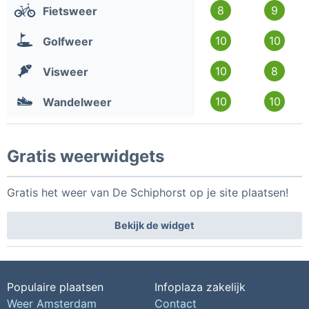
8
9
Fietsweer
10
10
Golfweer
10
8
Visweer
10
10
Wandelweer
Gratis weerwidgets
Gratis het weer van De Schiphorst op je site plaatsen!
Bekijk de widget
Populaire plaatsen
Infoplaza zakelijk
Weer Amsterdam
Contact