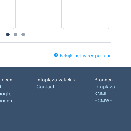
Bekijk het weer per uur
emeen
Infoplaza zakelijk
Bronnen
d
Contact
Infoplaza
oogte
KNMI
landen
ECMWF