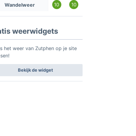
10
10
Wandelweer
atis weerwidgets
is het weer van Zutphen op je site
tsen!
Bekijk de widget