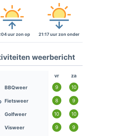
:04 uur zon op
21:17 uur zon onder
iviteiten weerbericht
vr
za
9
10
BBQweer
8
9
Fietsweer
10
10
Golfweer
9
9
Visweer