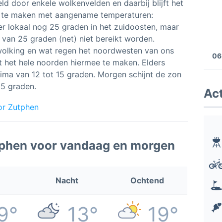
d door enkele wolkenvelden en daarbij blijft het
n te maken met aangename temperaturen:
r lokaal nog 25 graden in het zuidoosten, maar
 van 25 graden (net) niet bereikt worden.
olking en wat regen het noordwesten van ons
06
t het hele noorden hiermee te maken. Elders
nima van 12 tot 15 graden. Morgen schijnt de zon
25 graden.
Act
or Zutphen
tphen voor vandaag en morgen
Nacht
Ochtend
9°
13°
19°