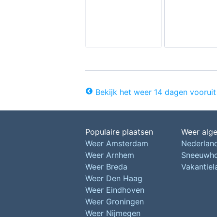
Bekijk het weer 14 dagen vooruit
Populaire plaatsen
Weer alg
Weer Amsterdam
Nederlan
Weer Arnhem
Sneeuwh
Weer Breda
Vakantie
Weer Den Haag
Weer Eindhoven
Weer Groningen
Weer Nijmegen