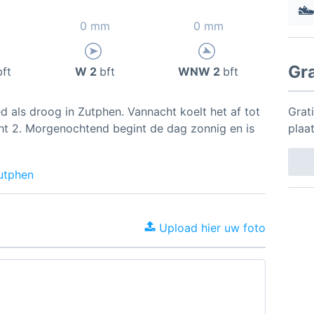
0 mm
0 mm
Gr
bft
W 2
bft
WNW 2
bft
d als droog in Zutphen. Vannacht koelt het af tot
Grat
ht 2. Morgenochtend begint de dag zonnig en is
plaa
utphen
Upload hier uw foto