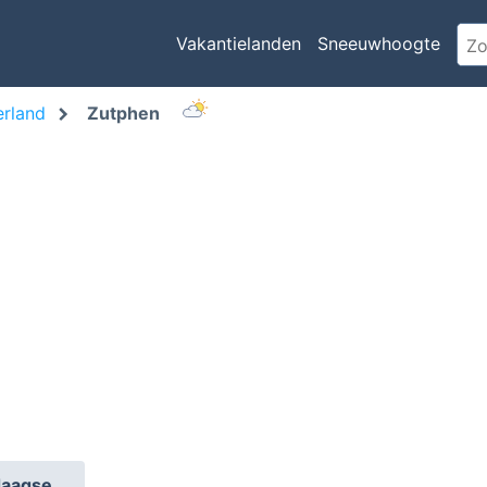
Vakantielanden
Sneeuwhoogte
rland
Zutphen
daagse