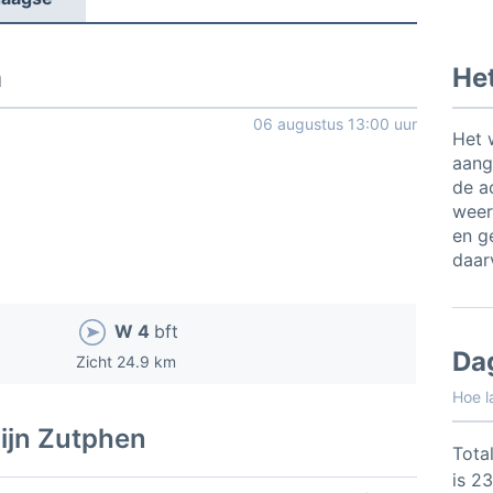
n
He
06 augustus 13:00 uur
Het 
aang
de a
weer
en ge
daar
W 4
bft
Da
Zicht 24.9 km
Hoe l
ijn Zutphen
Total
is 2