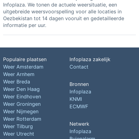
Infoplaza. We tonen de actuele weersituatie, een
uitgebreide weersvoorspelling voor alle locaties in
Oezbekistan tot 14 dagen vooruit en gedetailleerde
informatie per uur.
Populaire plaatsen
Infoplaza zakelijk
Weer Amsterdam
Contact
Weer Arnhem
Weer Breda
Bronnen
Weer Den Haag
Infoplaza
Weer Eindhoven
KNMI
Weer Groningen
ECMWF
Weer Nijmegen
Weer Rotterdam
Netwerk
Weer Tilburg
Infoplaza
Weer Utrecht
Buienalarm