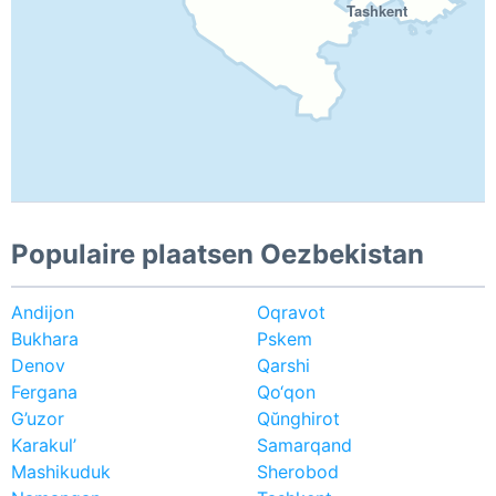
Tashkent
Populaire plaatsen Oezbekistan
Andijon
Oqravot
Bukhara
Pskem
Denov
Qarshi
Fergana
Qo‘qon
G’uzor
Qŭnghirot
Karakul’
Samarqand
Mashikuduk
Sherobod