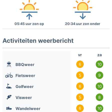
05:45 uur zon op
20:34 uur zon onder
Activiteiten weerbericht
vr
za
6
10
BBQweer
5
9
Fietsweer
6
10
Golfweer
5
8
Visweer
6
10
Wandelweer