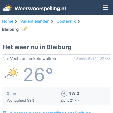
Home
Vakantielanden
Oostenrijk
Bleiburg
Het weer nu in Bleiburg
Nu:
Veel zon, enkele wolken
10 augustus 11:00 uur
26°
NW 2
0
mm
Vochtigheid 59%
Zicht 21.7 km
14-daagse weersvoorspelling voor Bleiburg