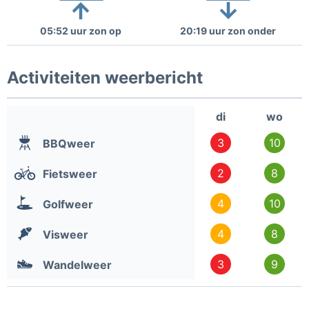
05:52 uur zon op
20:19 uur zon onder
Activiteiten weerbericht
di
wo
3
10
BBQweer
2
8
Fietsweer
4
10
Golfweer
4
8
Visweer
3
9
Wandelweer