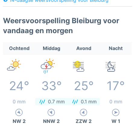
Weersvoorspelling Bleiburg voor
vandaag en morgen
Ochtend
Middag
Avond
Nacht
24°
33°
25°
17°
0 mm
0.7 mm
0.1 mm
0 mm
NW 2
NNW 2
ZZW 2
W 1