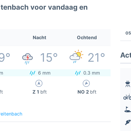
itenbach voor vandaag en
05
Nacht
Ochtend
9°
15°
21°
Act
m
6 mm
0.3 mm
ft
Z 1
bft
NO 2
bft
reitenbach