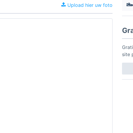
Upload hier uw foto
Gr
Grat
site 