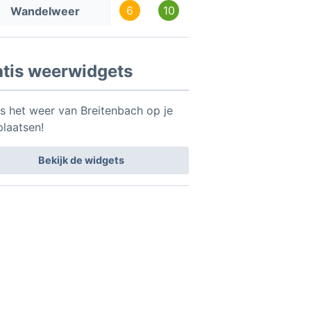
6
10
Wandelweer
atis weerwidgets
is het weer van Breitenbach op je
plaatsen!
Bekijk de widgets