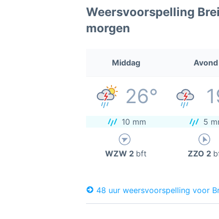
Weersvoorspelling Bre
morgen
Middag
Avond
26°
1
10 mm
5 m
WZW 2
bft
ZZO 2
b
48 uur weersvoorspelling voor B