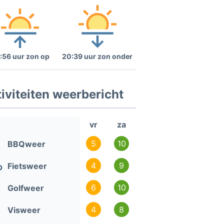
:56 uur zon op
20:39 uur zon onder
iviteiten weerbericht
vr
za
5
10
BBQweer
4
9
Fietsweer
6
10
Golfweer
4
8
Visweer