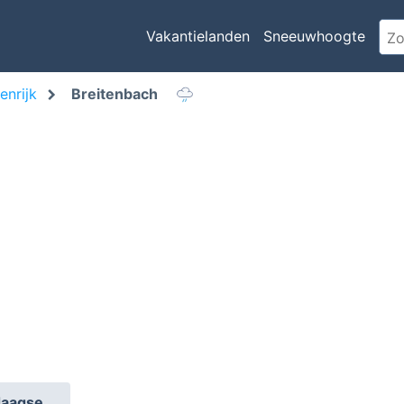
Vakantielanden
Sneeuwhoogte
enrijk
Breitenbach
daagse