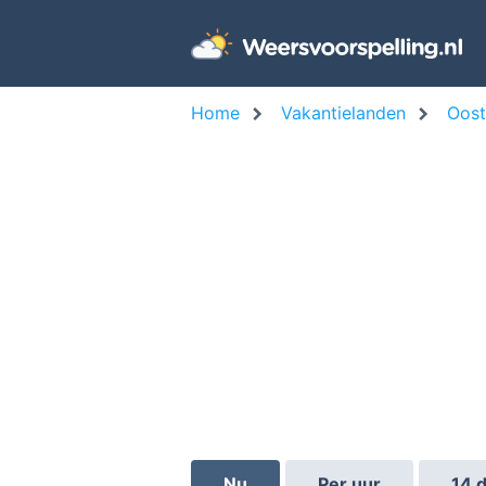
Home
Vakantielanden
Oost
Nu
Per uur
14 