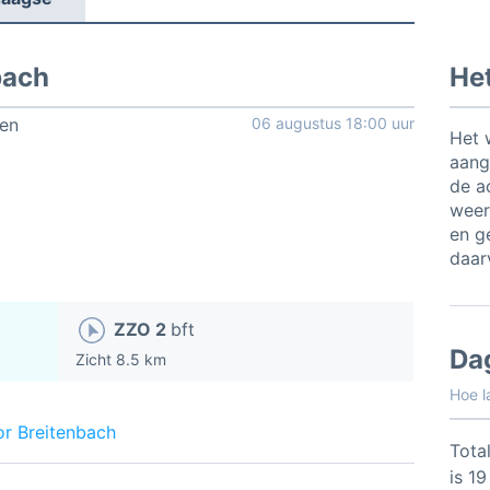
bach
Het
ien
06 augustus 18:00 uur
Het 
aang
de a
weer
en ge
daar
ZZO 2
bft
Da
Zicht 8.5 km
Hoe l
or Breitenbach
Total
is 1