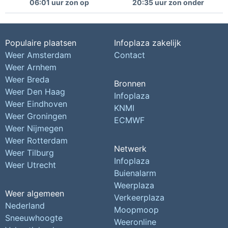
06:01 uur zon op
20:35 uur zon onder
Populaire plaatsen
Infoplaza zakelijk
Weer Amsterdam
Contact
Weer Arnhem
Weer Breda
Bronnen
Weer Den Haag
Infoplaza
Weer Eindhoven
KNMI
Weer Groningen
ECMWF
Weer Nijmegen
Weer Rotterdam
Netwerk
Weer Tilburg
Infoplaza
Weer Utrecht
Buienalarm
Weerplaza
Weer algemeen
Verkeerplaza
Nederland
Moopmoop
Sneeuwhoogte
Weeronline