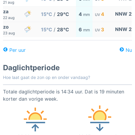
21 aug
za
NNW 2
15°C
/
29°C
4
4
mm
UV
22 aug
zo
NNW 2
15°C
/
28°C
6
3
mm
UV
23 aug
Per uur
Nu
Daglichtperiode
Hoe laat gaat de zon op en onder vandaag?
Totale daglichtperiode is 14:34 uur. Dat is 19 minuten
korter dan vorige week.