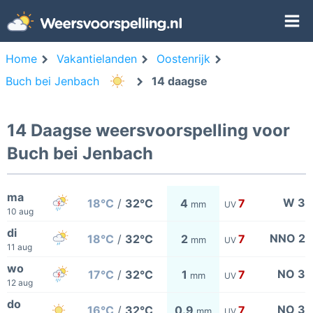
Home
Vakantielanden
Oostenrijk
Buch bei Jenbach
14 daagse
14 Daagse weersvoorspelling voor
Buch bei Jenbach
ma
W 3
18°C
/
32°C
4
7
mm
UV
10 aug
di
NNO 2
18°C
/
32°C
2
7
mm
UV
11 aug
wo
NO 3
17°C
/
32°C
1
7
mm
UV
12 aug
do
NO 3
16°C
/
32°C
0.9
7
mm
UV