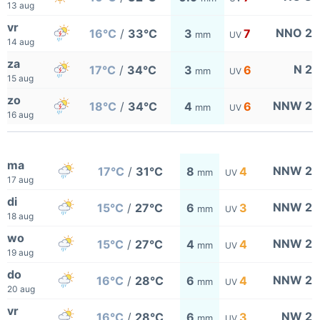
13 aug
vr
NNO 2
16°C
/
33°C
3
7
mm
UV
14 aug
za
N 2
17°C
/
34°C
3
6
mm
UV
15 aug
zo
NNW 2
18°C
/
34°C
4
6
mm
UV
16 aug
ma
NNW 2
17°C
/
31°C
8
4
mm
UV
17 aug
di
NNW 2
15°C
/
27°C
6
3
mm
UV
18 aug
wo
NNW 2
15°C
/
27°C
4
4
mm
UV
19 aug
do
NNW 2
16°C
/
28°C
6
4
mm
UV
20 aug
vr
NW 2
16°C
/
28°C
6
3
mm
UV