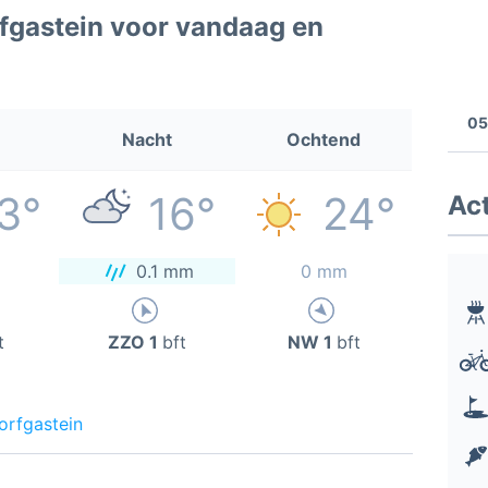
fgastein voor vandaag en
05
Nacht
Ochtend
3°
16°
24°
Act
0.1 mm
0 mm
t
ZZO 1
bft
NW 1
bft
orfgastein