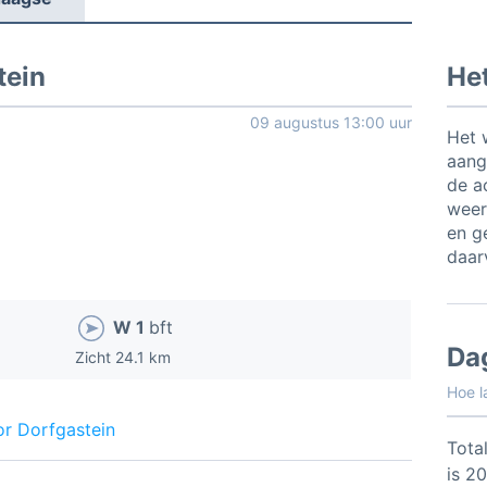
tein
Het
09 augustus 13:00 uur
Het 
aang
de a
weer
en ge
daar
W 1
bft
Da
Zicht 24.1 km
Hoe l
or Dorfgastein
Total
is 2