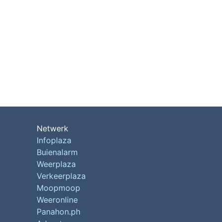
Netwerk
Infoplaza
Buienalarm
Weerplaza
Verkeerplaza
Moopmoop
Weeronline
Panahon.ph