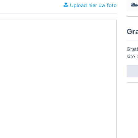
Upload hier uw foto
Gr
Grat
site 