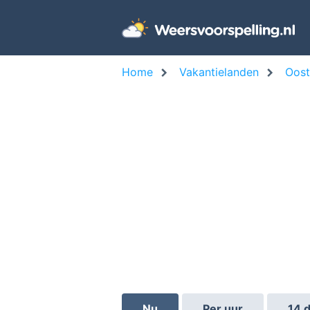
Home
Vakantielanden
Oost
Nu
Per uur
14 