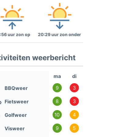
:56 uur zon op
20:29 uur zon onder
iviteiten weerbericht
ma
di
9
3
BBQweer
8
3
Fietsweer
10
4
Golfweer
9
5
Visweer