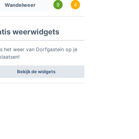
9
4
Wandelweer
atis weerwidgets
is het weer van Dorfgastein op je
plaatsen!
Bekijk de widgets