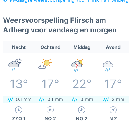
Weersvoorspelling Flirsch am
Arlberg voor vandaag en morgen
Nacht
Ochtend
Middag
Avond
13°
17°
22°
17°
0.1 mm
0.1 mm
3 mm
2 mm
ZZO 1
NO 2
NO 2
N 2