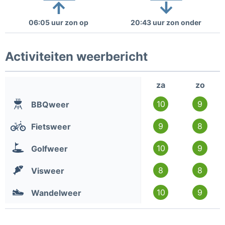
06:05 uur zon op
20:43 uur zon onder
Activiteiten weerbericht
za
zo
10
9
BBQweer
9
8
Fietsweer
10
9
Golfweer
8
8
Visweer
10
9
Wandelweer