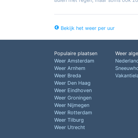
Buien met regen, maar soms ook z
Bekijk het weer per uur
Populaire plaatsen
Weer alg
Weer Amsterdam
Nederlan
Weer Arnhem
Sneeuwh
Weer Breda
Vakantie
Weer Den Haag
Weer Eindhoven
Weer Groningen
Weer Nijmegen
Weer Rotterdam
Weer Tilburg
Weer Utrecht