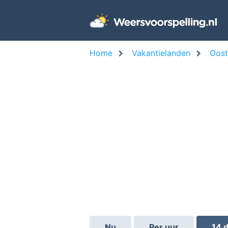
Home
Vakantielanden
Oost
Nu
Per uur
14 