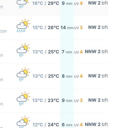
NW 2
bft
16°C
/
29°C
9
4
mm
UV
on
NW 2
bft
15°C
/
26°C
14
3
mm
UV
zon
NNW 2
bft
13°C
/
25°C
7
4
mm
UV
on
NW 2
bft
13°C
/
25°C
8
4
mm
UV
on
NW 2
bft
13°C
/
23°C
9
3
mm
UV
on
NNW 2
bft
12°C
/
24°C
6
4
mm
UV