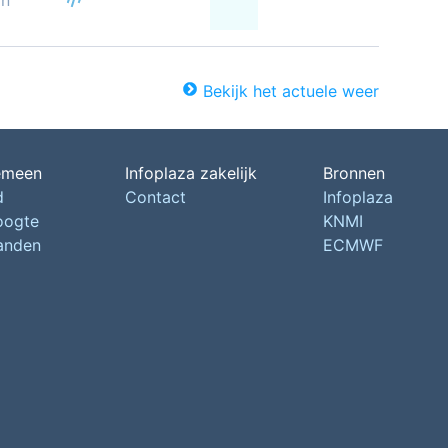
on
Bekijk het actuele weer
emeen
Infoplaza zakelijk
Bronnen
d
Contact
Infoplaza
oogte
KNMI
landen
ECMWF