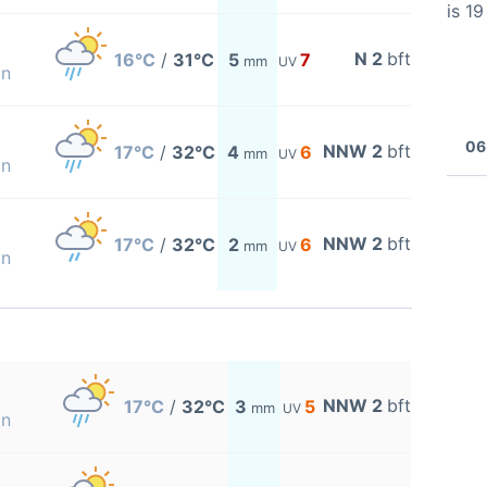
is 1
N 2
bft
16°C
/
31°C
5
7
mm
UV
on
06
NNW 2
bft
17°C
/
32°C
4
6
mm
UV
on
NNW 2
bft
17°C
/
32°C
2
6
mm
UV
on
NNW 2
bft
17°C
/
32°C
3
5
mm
UV
on