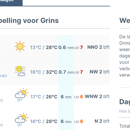
elling voor Grins
Wee
De l
Grin
NNO 2
bft
13°C
/
28°C
0.6
7
mm
UV
weer
dage
voor
verb
NW 2
bft
16°C
/
32°C
0.7
7
mm
UV
verw
ken
WNW 2
bft
17°C
/
26°C
6
6
mm
UV
on
Da
Hoe l
N 2
bft
16°C
/
29°C
6
6
mm
UV
on
Total