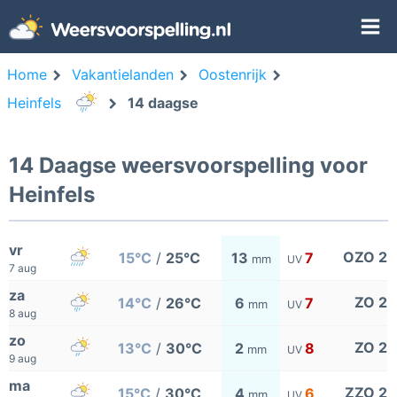
Home
Vakantielanden
Oostenrijk
Heinfels
14 daagse
14 Daagse weersvoorspelling voor
Heinfels
vr
OZO 2
15°C
/
25°C
13
7
mm
UV
7 aug
za
ZO 2
14°C
/
26°C
6
7
mm
UV
8 aug
zo
ZO 2
13°C
/
30°C
2
8
mm
UV
9 aug
ma
ZZO 2
15°C
/
30°C
4
6
mm
UV