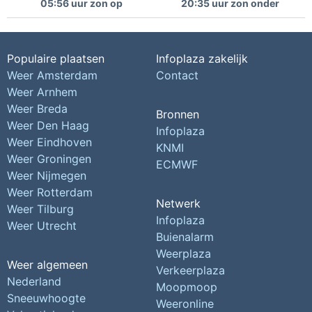
05:56 uur zon op
20:35 uur zon onder
Populaire plaatsen
Infoplaza zakelijk
Weer Amsterdam
Contact
Weer Arnhem
Weer Breda
Bronnen
Weer Den Haag
Infoplaza
Weer Eindhoven
KNMI
Weer Groningen
ECMWF
Weer Nijmegen
Weer Rotterdam
Netwerk
Weer Tilburg
Infoplaza
Weer Utrecht
Buienalarm
Weerplaza
Weer algemeen
Verkeerplaza
Nederland
Moopmoop
Sneeuwhoogte
Weeronline