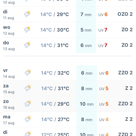
10 aug
di
OZO 2
14°C
/
29°C
7
6
mm
UV
11 aug
wo
ZO 2
14°C
/
30°C
5
7
mm
UV
12 aug
do
ZO 2
14°C
/
31°C
6
7
mm
UV
13 aug
vr
ZZO 2
14°C
/
32°C
6
6
mm
UV
14 aug
za
Z 2
14°C
/
31°C
8
5
mm
UV
15 aug
zo
ZZO 2
14°C
/
29°C
10
5
mm
UV
16 aug
ma
Z 2
14°C
/
27°C
8
4
mm
UV
17 aug
di
ZZO 2
12°C
/
25°C
10
4
mm
UV