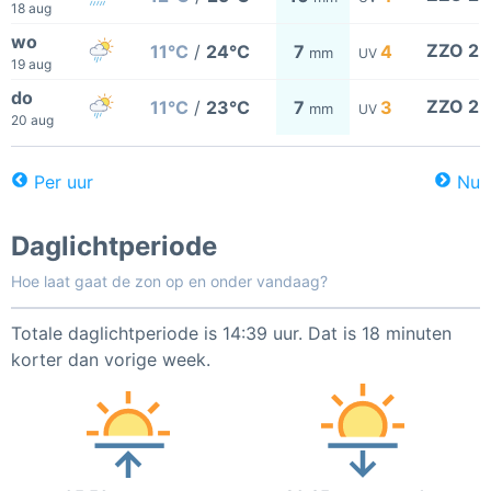
18 aug
wo
ZZO 2
11°C
/
24°C
7
4
mm
UV
19 aug
do
ZZO 2
11°C
/
23°C
7
3
mm
UV
20 aug
Per uur
Nu
Daglichtperiode
Hoe laat gaat de zon op en onder vandaag?
Totale daglichtperiode is 14:39 uur. Dat is 18 minuten
korter dan vorige week.