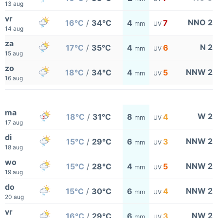
13 aug
vr
NNO 2
16°C
/
34°C
4
7
mm
UV
14 aug
za
N 2
17°C
/
35°C
4
6
mm
UV
15 aug
zo
NNW 2
18°C
/
34°C
4
5
mm
UV
16 aug
ma
W 2
18°C
/
31°C
8
4
mm
UV
17 aug
di
NNW 2
15°C
/
29°C
6
3
mm
UV
18 aug
wo
NNW 2
15°C
/
28°C
4
5
mm
UV
19 aug
do
NNW 2
15°C
/
30°C
6
4
mm
UV
20 aug
vr
NW 2
16°C
/
29°C
6
3
mm
UV