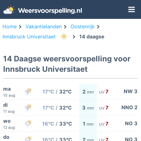
Home
Vakantielanden
Oostenrijk
Innsbruck Universitaet
14 daagse
14 Daagse weersvoorspelling voor
Innsbruck Universitaet
ma
NW 3
17°C
/
32°C
2
7
mm
UV
10 aug
di
NNO 2
17°C
/
32°C
3
7
mm
UV
11 aug
wo
NO 3
16°C
/
33°C
1
7
mm
UV
12 aug
do
NO 3
16°C
/
33°C
2
7
mm
UV