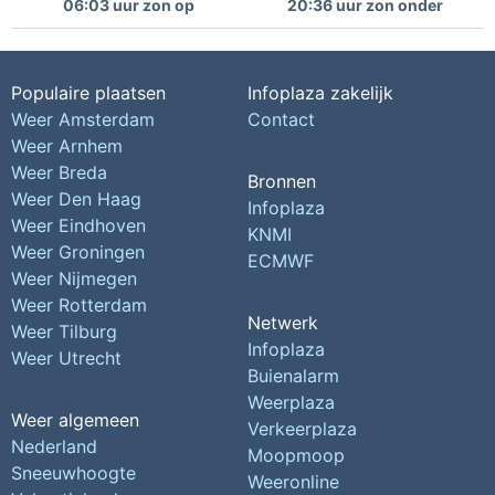
06:03 uur zon op
20:36 uur zon onder
Populaire plaatsen
Infoplaza zakelijk
Weer Amsterdam
Contact
Weer Arnhem
Weer Breda
Bronnen
Weer Den Haag
Infoplaza
Weer Eindhoven
KNMI
Weer Groningen
ECMWF
Weer Nijmegen
Weer Rotterdam
Netwerk
Weer Tilburg
Infoplaza
Weer Utrecht
Buienalarm
Weerplaza
Weer algemeen
Verkeerplaza
Nederland
Moopmoop
Sneeuwhoogte
Weeronline