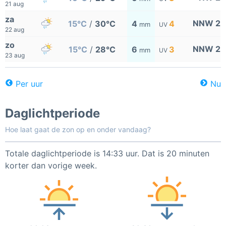
21 aug
za
NNW 2
15°C
/
30°C
4
4
mm
UV
22 aug
zo
NNW 2
15°C
/
28°C
6
3
mm
UV
23 aug
Per uur
Nu
Daglichtperiode
Hoe laat gaat de zon op en onder vandaag?
Totale daglichtperiode is 14:33 uur. Dat is 20 minuten
korter dan vorige week.