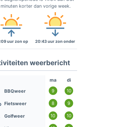
9 minuten korter dan vorige week.
:09 uur zon op
20:43 uur zon onder
iviteiten weerbericht
ma
di
9
10
BBQweer
8
9
Fietsweer
10
10
Golfweer