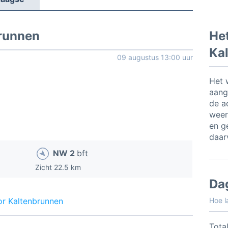
brunnen
Het
Ka
09 augustus 13:00 uur
Het 
aang
de a
weer
en ge
daar
NW 2
bft
Zicht 22.5 km
Da
or Kaltenbrunnen
Hoe l
Total