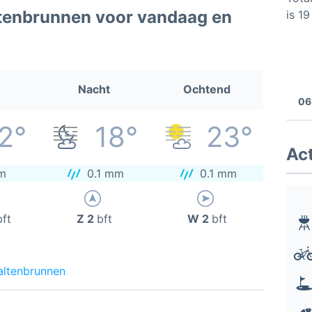
tenbrunnen voor vandaag en
is 1
Nacht
Ochtend
06
2°
18°
23°
Act
m
0.1 mm
0.1 mm
bft
Z 2
bft
W 2
bft
altenbrunnen