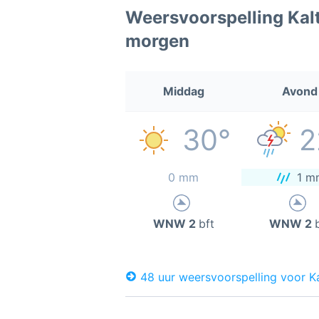
Weersvoorspelling Kal
morgen
Middag
Avond
30°
2
0 mm
1 m
WNW 2
bft
WNW 2
48 uur weersvoorspelling voor K