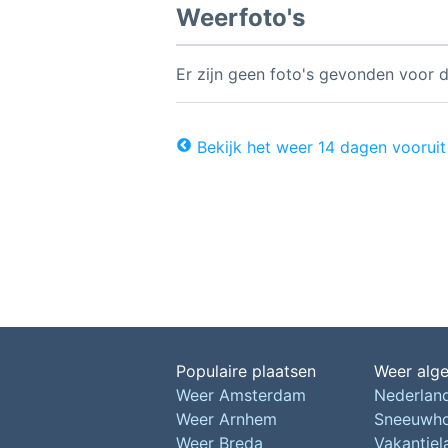
Weerfoto's
Er zijn geen foto's gevonden voor d
Bekijk het weer 14 dagen vooruit
Populaire plaatsen
Weer alg
Weer Amsterdam
Nederlan
Weer Arnhem
Sneeuwh
Weer Breda
Vakantie