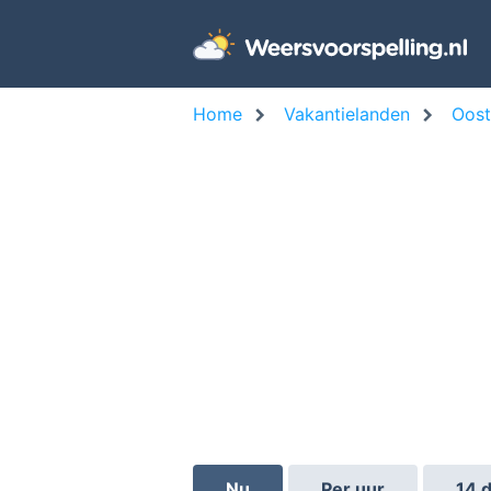
Home
Vakantielanden
Oost
Nu
Per uur
14 