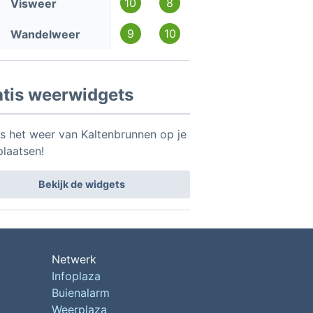
10
8
Visweer
9
10
Wandelweer
atis weerwidgets
is het weer van Kaltenbrunnen op je
plaatsen!
Bekijk de widgets
Netwerk
Infoplaza
Buienalarm
Weerplaza