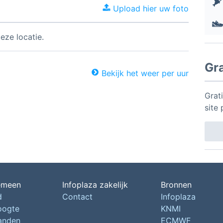
Upload hier uw foto
eze locatie.
Gr
Bekijk het weer per uur
Grat
site 
emeen
Infoplaza zakelijk
Bronnen
d
Contact
Infoplaza
oogte
KNMI
landen
ECMWF