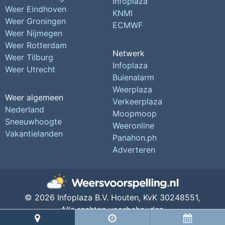
Infoplaza
Weer Eindhoven
KNMI
Weer Groningen
ECMWF
Weer Nijmegen
Weer Rotterdam
Netwerk
Weer Tilburg
Infoplaza
Weer Utrecht
Buienalarm
Weerplaza
Weer algemeen
Verkeerplaza
Nederland
Moopmoop
Sneeuwhoogte
Weeronline
Vakantielanden
Panahon.ph
Adverteren
© 2026 Infoplaza B.V. Houten,
KvK 30248551,
Alle rechten voorbehouden
Privacy Instellingen