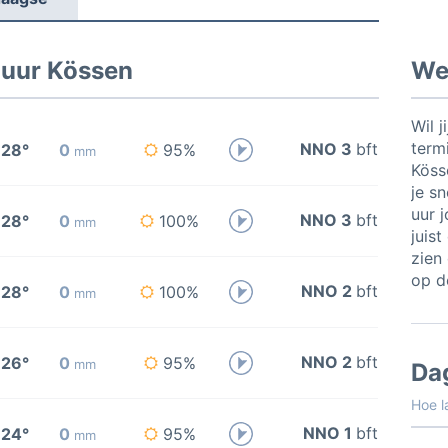
 uur Kössen
Wee
Wil j
termi
NNO 3
bft
28°
0
95%
mm
Köss
je sn
uur 
NNO 3
bft
28°
0
100%
mm
juis
zien 
op de
NNO 2
bft
28°
0
100%
mm
NNO 2
bft
26°
0
95%
mm
Da
Hoe l
NNO 1
bft
24°
0
95%
mm