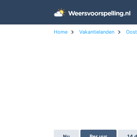
Home
Vakantielanden
Oost
Nu
Per uur
14 