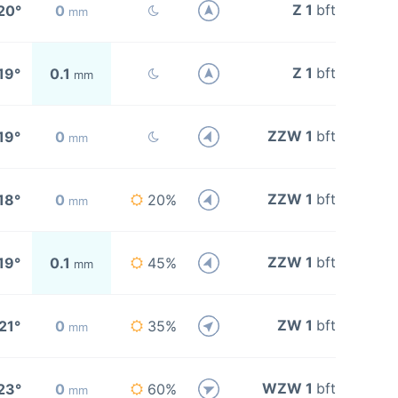
Z 1
bft
20°
0
mm
Z 1
bft
19°
0.1
mm
ZZW 1
bft
19°
0
mm
ZZW 1
bft
18°
0
20%
mm
ZZW 1
bft
19°
0.1
45%
mm
ZW 1
bft
21°
0
35%
mm
WZW 1
bft
23°
0
60%
mm