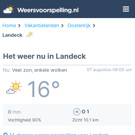
Home
Vakantielanden
Oostenrijk
Landeck
Het weer nu in Landeck
Nu:
Veel zon, enkele wolken
07 augustus 08:00 uur
16°
O 1
0
mm
Vochtigheid 90%
Zicht 10.1 km
14-daagse weersvoorspelling voor Landeck