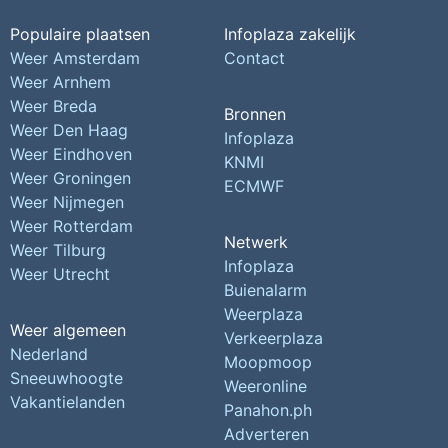
Populaire plaatsen
Infoplaza zakelijk
Weer Amsterdam
Contact
Weer Arnhem
Weer Breda
Bronnen
Weer Den Haag
Infoplaza
Weer Eindhoven
KNMI
Weer Groningen
ECMWF
Weer Nijmegen
Weer Rotterdam
Netwerk
Weer Tilburg
Infoplaza
Weer Utrecht
Buienalarm
Weerplaza
Weer algemeen
Verkeerplaza
Nederland
Moopmoop
Sneeuwhoogte
Weeronline
Vakantielanden
Panahon.ph
Adverteren