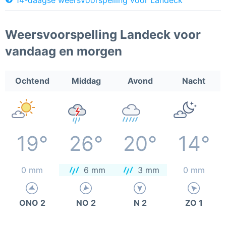
Weersvoorspelling Landeck voor
vandaag en morgen
Ochtend
Middag
Avond
Nacht
19°
26°
20°
14°
0 mm
6 mm
3 mm
0 mm
ONO 2
NO 2
N 2
ZO 1