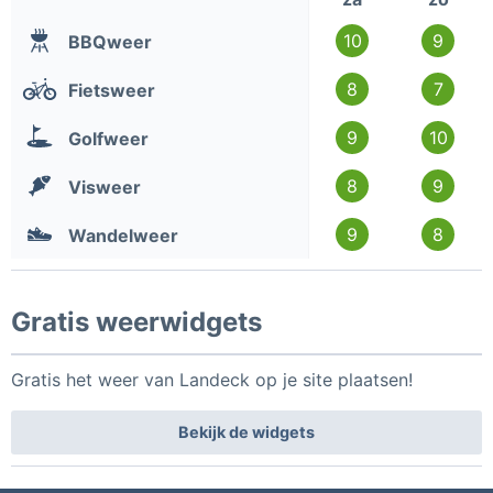
10
9
BBQweer
8
7
Fietsweer
9
10
Golfweer
8
9
Visweer
9
8
Wandelweer
Gratis weerwidgets
Gratis het weer van Landeck op je site plaatsen!
Bekijk de widgets