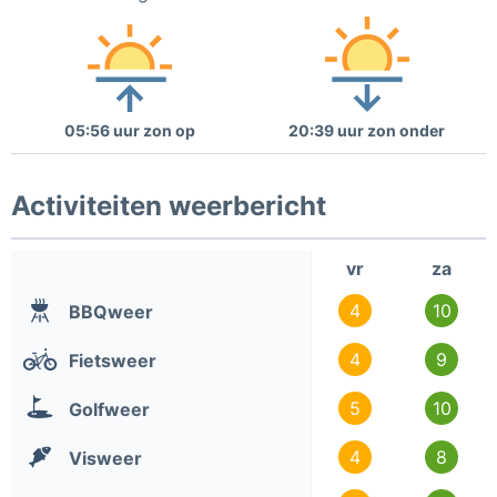
05:56 uur zon op
20:39 uur zon onder
Activiteiten weerbericht
vr
za
4
10
BBQweer
4
9
Fietsweer
5
10
Golfweer
4
8
Visweer