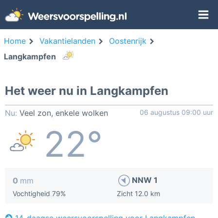
Home
Vakantielanden
Oostenrijk
Langkampfen
Het weer nu in Langkampfen
Nu:
Veel zon, enkele wolken
06 augustus 09:00 uur
22°
NNW 1
0
mm
Vochtigheid 79%
Zicht 12.0 km
14-daagse weersvoorspelling voor Langkampfen